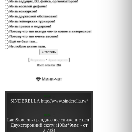
Из-за ведущих, DJ, фейса, организаторов!
Из-за косплей дефиле!
Из-за конкурсов!
Из-за дружеской обстановки!
Из-за геймерских турниров!
Из-за призов и подарков!
Потому что там всегда что-то новое и интересное!
Потому что там очень весело!
Ещё не был там...
Не люблю аниме пати.
[
·
]
Результаты
Архив опросов
Всего ответов:
255
Мини-чат