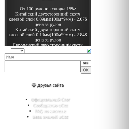
500
Друзья сайта
Официальный блог
Сообщество uCoz
FAQ по системе
База знаний uCoz