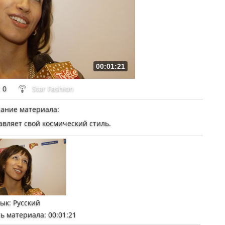
00:01:21
: 0
Star Fashion
ание материала
:
вляет свой космический стиль.
зык
: Русский
ь материала
: 00:01:21