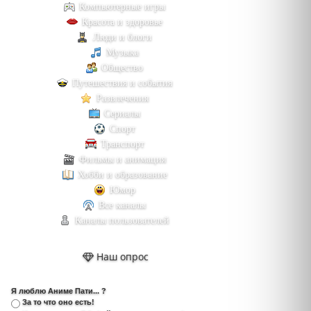
Компьютерные игры
Красота и здоровье
Люди и блоги
Музыка
Общество
Путешествия и события
Развлечения
Сериалы
Спорт
Транспорт
Фильмы и анимация
Хобби и образование
Юмор
Все каналы
Каналы пользователей
Наш опрос
Я люблю Аниме Пати... ?
За то что оно есть!