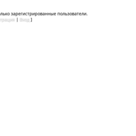
олько зарегистрированные пользователи.
страция
|
Вход
]