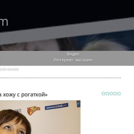
rm
Видео
Интернет-магазин
влечения
 хожу с рогаткой»