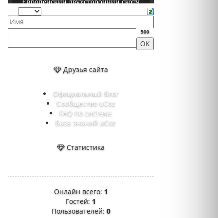
500
Друзья сайта
Официальный блог
Сообщество uCoz
FAQ по системе
База знаний uCoz
Статистика
Онлайн всего:
1
Гостей:
1
Пользователей:
0