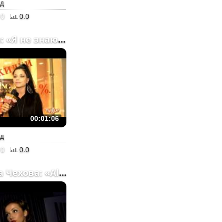
ад
0
0.0
Бьянка: «Я не знаю...»
00:01:06
ад
0
0.0
Анфиса Чехова: «Alexand...