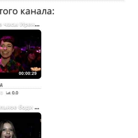
того канала
:
Хитрые часы Ирены Понар...
00:00:29
ад
0
0.0
Сексуальное боди в горо...