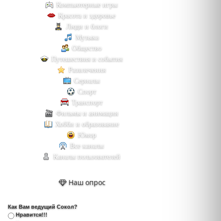
Компьютерные игры
Красота и здоровье
Люди и блоги
Музыка
Общество
Путешествия и события
Развлечения
Сериалы
Спорт
Транспорт
Фильмы и анимация
Хобби и образование
Юмор
Все каналы
Каналы пользователей
Наш опрос
Как Вам ведущий Сокол?
Нравится!!!