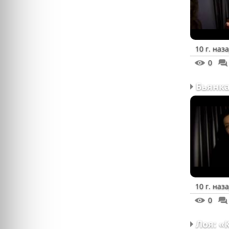
10 г. наз
0
10 г. наз
0