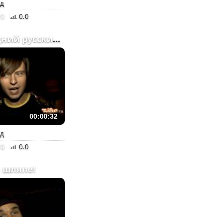
ад
0
0.0
Последний русский — Про...
00:00:32
ад
0
0.0
 шляпе!