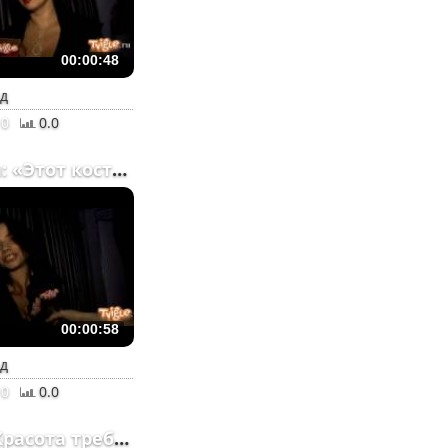
00:00:48
ад
0
0.0
Бьянка: «Этот костюмчик...
00:00:58
ад
0
0.0
Лоя: «Красота требует ж...