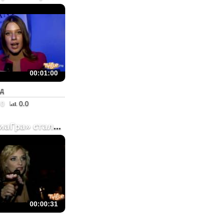
00:01:00
ад
0
0.0
Экс-«ВиаГра» стала байк...
00:00:31