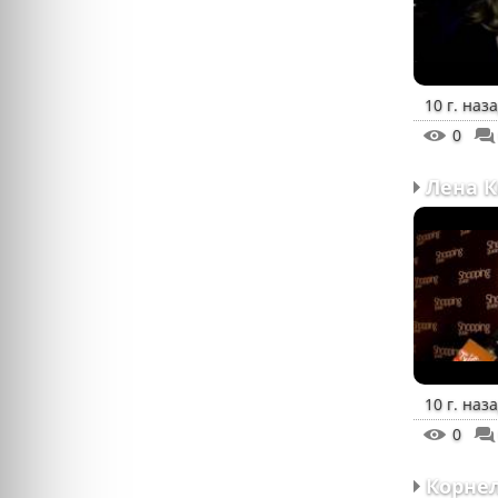
10 г. наз
0
10 г. наз
0