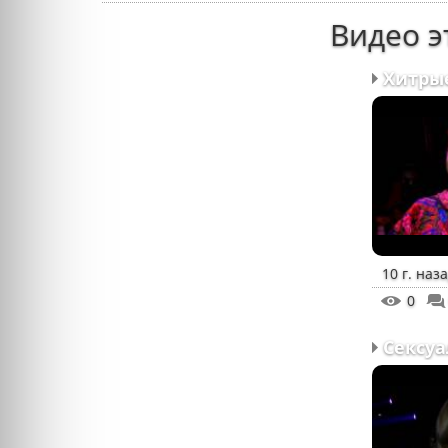
Видео э
10 г. наз
0