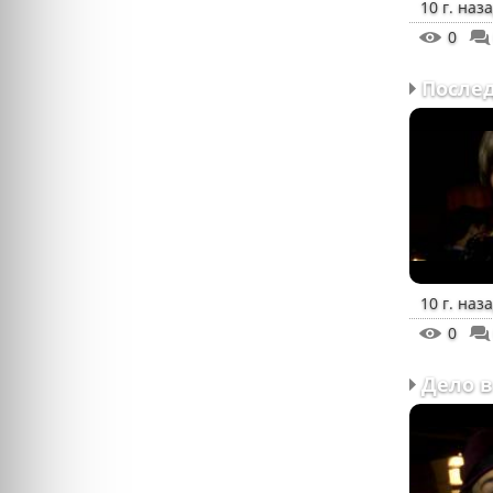
10 г. наз
0
10 г. наз
0
Дело в