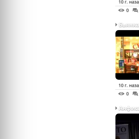
10 г. наз
0
10 г. наз
0