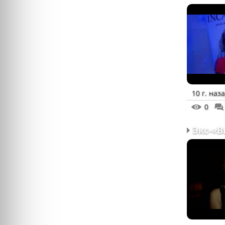
10 г. наз
0