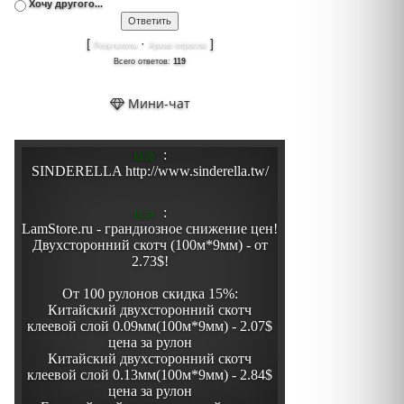
Хочу другого...
[
·
]
Результаты
Архив опросов
Всего ответов:
119
Мини-чат