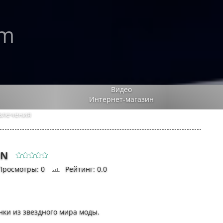
rm
Видео
Интернет-магазин
влечения
ON
Просмотры
: 0
Рейтинг
: 0.0
ки из звездного мира моды.