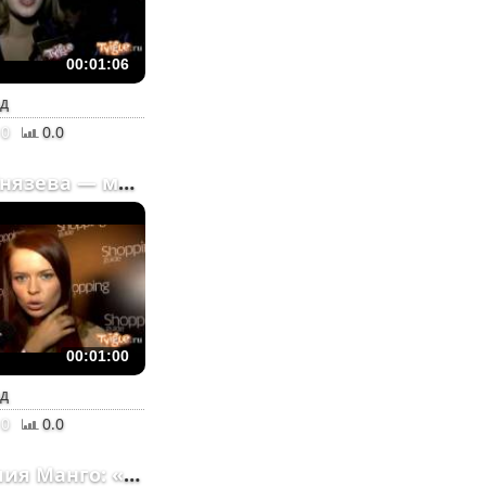
00:01:06
ад
0
0.0
Лена Князева — милитари...
00:01:00
ад
0
0.0
Корнелия Манго: «Мама з...