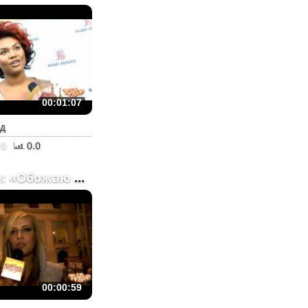
00:01:07
ад
0
0.0
Дакота: «Обожаю дермант...
00:00:59