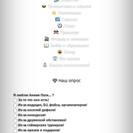
Путешествия и события
Развлечения
Сериалы
Спорт
Транспорт
Фильмы и анимация
Хобби и образование
Юмор
Все каналы
Каналы пользователей
Наш опрос
Я люблю Аниме Пати... ?
За то что оно есть!
Из-за ведущих, DJ, фейса, организаторов!
Из-за косплей дефиле!
Из-за конкурсов!
Из-за дружеской обстановки!
Из-за геймерских турниров!
Из-за призов и подарков!