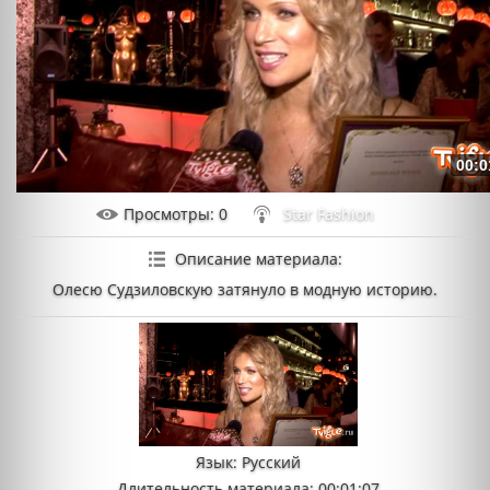
00:0
Просмотры
: 0
Star Fashion
Описание материала
:
Олесю Судзиловскую затянуло в модную историю.
Язык
: Русский
Длительность материала
: 00:01:07