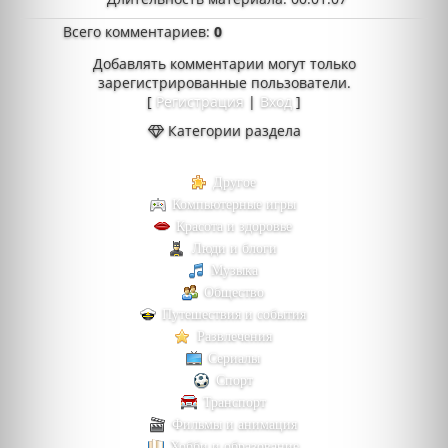
Всего комментариев
:
0
Добавлять комментарии могут только
зарегистрированные пользователи.
[
Регистрация
|
Вход
]
Категории раздела
Другое
Компьютерные игры
Красота и здоровье
Люди и блоги
Музыка
Общество
Путешествия и события
Развлечения
Сериалы
Спорт
Транспорт
Фильмы и анимация
Хобби и образование