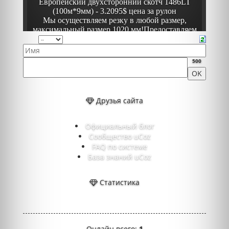
500
Друзья сайта
Официальный блог
Сообщество uCoz
FAQ по системе
База знаний uCoz
Статистика
Онлайн всего:
1