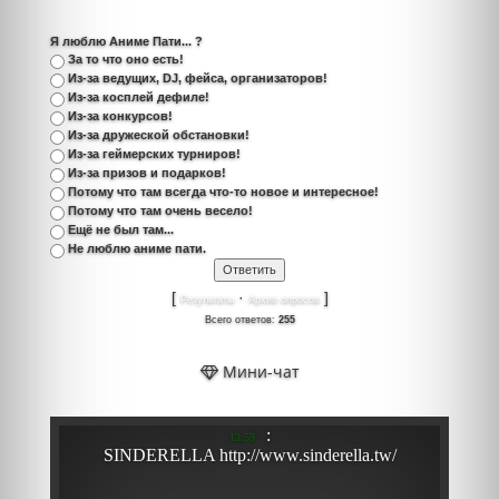
Я люблю Аниме Пати... ?
За то что оно есть!
Из-за ведущих, DJ, фейса, организаторов!
Из-за косплей дефиле!
Из-за конкурсов!
Из-за дружеской обстановки!
Из-за геймерских турниров!
Из-за призов и подарков!
Потому что там всегда что-то новое и интересное!
Потому что там очень весело!
Ещё не был там...
Не люблю аниме пати.
[
·
]
Результаты
Архив опросов
Всего ответов:
255
Мини-чат