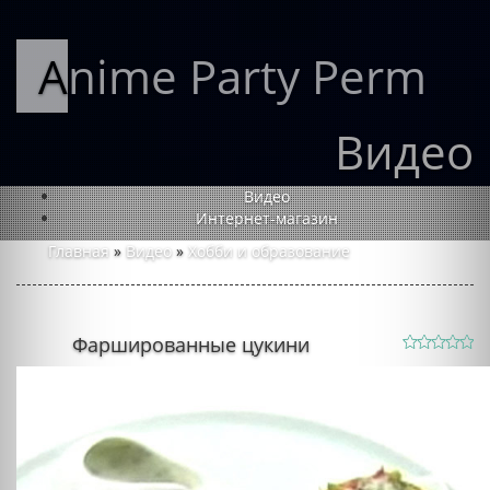
Anime Party Perm
Видео
Видео
Интернет-магазин
Главная
»
Видео
»
Хобби и образование
Фаршированные цукини