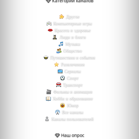
Категории каналов
Другое
Компьютерные игры
Красота и здоровье
Люди и блоги
Музыка
Общество
Путешествия и события
Развлечения
Сериалы
Спорт
Транспорт
Фильмы и анимация
Хобби и образование
Юмор
Все каналы
Каналы пользователей
Наш опрос