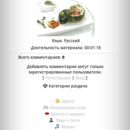
Язык
: Русский
Длительность материала
: 00:01:18
Всего комментариев
:
0
Добавлять комментарии могут только
зарегистрированные пользователи.
[
Регистрация
|
Вход
]
Категории раздела
Другое
Компьютерные игры
Красота и здоровье
Люди и блоги
Музыка