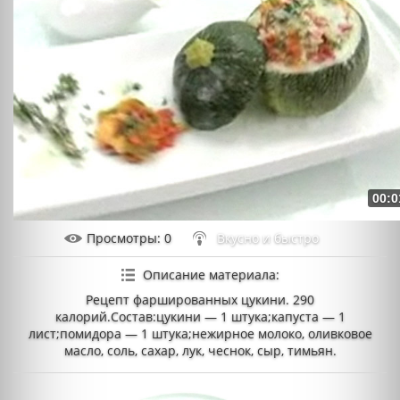
00:0
Просмотры
: 0
Вкусно и быстро
Описание материала
:
Рецепт фаршированных цукини. 290
калорий.Состав:цукини — 1 штука;капуста — 1
лист;помидора — 1 штука;нежирное молоко, оливковое
масло, соль, сахар, лук, чеснок, сыр, тимьян.