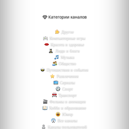
Категории каналов
Другое
Компьютерные игры
Красота и здоровье
Люди и блоги
Музыка
Общество
Путешествия и события
Развлечения
Сериалы
Спорт
Транспорт
Фильмы и анимация
Хобби и образование
Юмор
Все каналы
Каналы пользователей