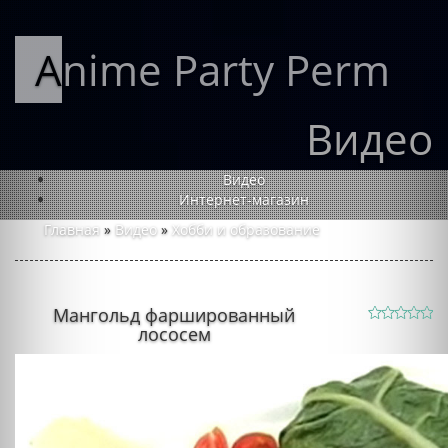
Anime Party Perm
Видео
Видео
Интернет-магазин
Главная
»
Видео
»
Хобби и образование
Мангольд фаршированный
лососем