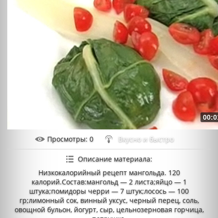
00:0
Просмотры
: 0
Вкусно и быстро
Описание материала
:
Низкокалорийный рецепт мангольда. 120
калорий.Состав:мангольд — 2 листа;яйцо — 1
штука;помидоры черри — 7 штук;лосось — 100
гр;лимонный сок, винный уксус, черный перец, соль,
овощной бульон, йогурт, сыр, цельнозерновая горчица,