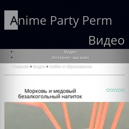
Anime Party Perm
Видео
Видео
Интернет-магазин
Главная
»
Видео
»
Хобби и образование
Морковь и медовый
безалкогольный напиток