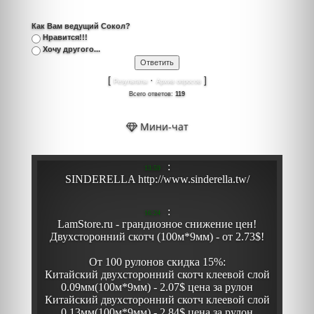
Как Вам ведущий Сокол?
Нравится!!!
Хочу другого...
[
·
]
Результаты
Архив опросов
Всего ответов:
119
Мини-чат