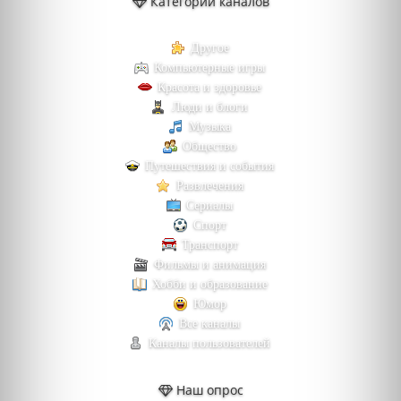
Категории каналов
Другое
Компьютерные игры
Красота и здоровье
Люди и блоги
Музыка
Общество
Путешествия и события
Развлечения
Сериалы
Спорт
Транспорт
Фильмы и анимация
Хобби и образование
Юмор
Все каналы
Каналы пользователей
Наш опрос