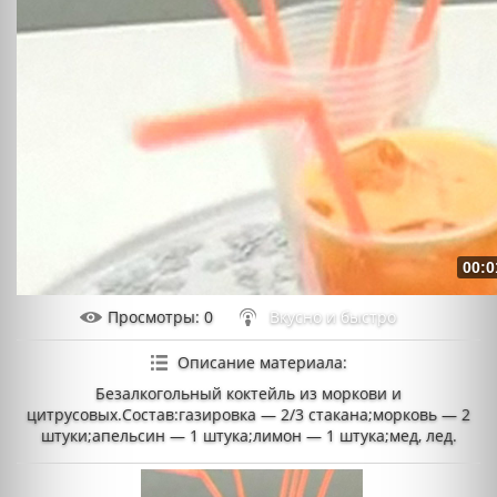
00:0
Просмотры
: 0
Вкусно и быстро
Описание материала
:
Безалкогольный коктейль из моркови и
цитрусовых.Состав:газировка — 2/3 стакана;морковь — 2
штуки;апельсин — 1 штука;лимон — 1 штука;мед, лед.