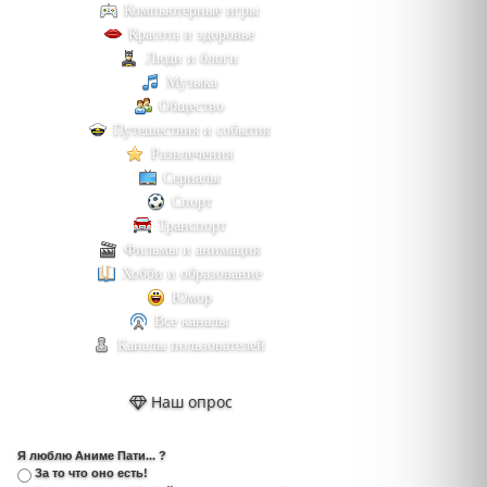
Компьютерные игры
Красота и здоровье
Люди и блоги
Музыка
Общество
Путешествия и события
Развлечения
Сериалы
Спорт
Транспорт
Фильмы и анимация
Хобби и образование
Юмор
Все каналы
Каналы пользователей
Наш опрос
Я люблю Аниме Пати... ?
За то что оно есть!