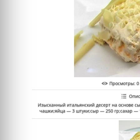
Просмотры
: 0
Опис
Изысканный итальянский десерт на основе сы
чашки;яйца — 3 штуки;сыр — 250 гр;сахар — 