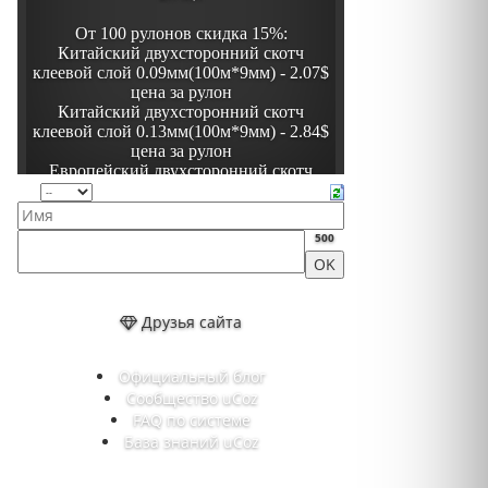
500
Друзья сайта
Официальный блог
Сообщество uCoz
FAQ по системе
База знаний uCoz