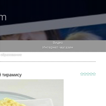
rm
Видео
Интернет-магазин
 образование
 тирамису