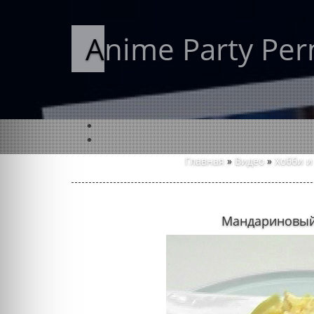
Anime Party Pe
Главная
»
Видео
»
Хобби и
Мандариновый