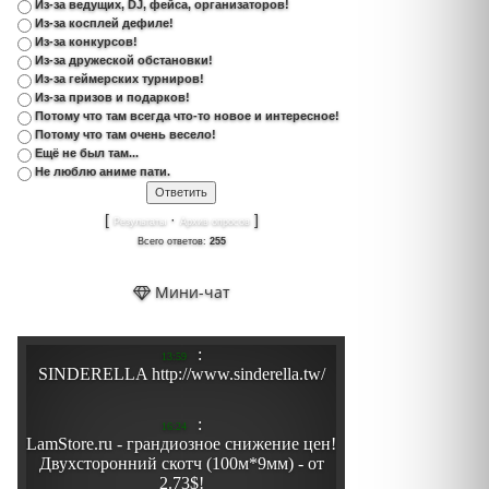
Из-за ведущих, DJ, фейса, организаторов!
Из-за косплей дефиле!
Из-за конкурсов!
Из-за дружеской обстановки!
Из-за геймерских турниров!
Из-за призов и подарков!
Потому что там всегда что-то новое и интересное!
Потому что там очень весело!
Ещё не был там...
Не люблю аниме пати.
[
·
]
Результаты
Архив опросов
Всего ответов:
255
Мини-чат