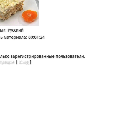
зык
: Русский
ь материала
: 00:01:24
олько зарегистрированные пользователи.
страция
|
Вход
]