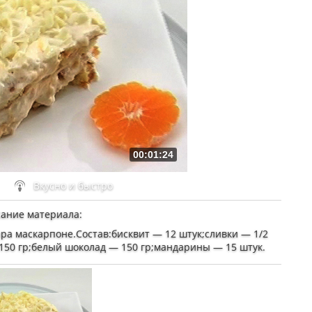
00:01:24
Вкусно и быстро
ание материала
:
ра маскарпоне.Состав:бисквит — 12 штук;сливки — 1/2
150 гр;белый шоколад — 150 гр;мандарины — 15 штук.