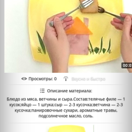
00:0
Просмотры
: 0
Вкусно и быстро
Описание материала
:
Блюдо из мяса, ветчины и сыра.Состав:телячье филе — 1
кусок;яйцо — 1 штука;сыр — 2-3 кусочка;ветчина — 2-3
кусочка;панировочные сухари, ароматные травы,
подсолнечное масло, соль.