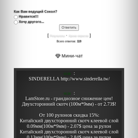
Как Вам ведущий Сокол?
Нравится!!!
Хочу другого...
[
·
]
Результаты
Архив опросов
Всего ответов:
119
Мини-чат