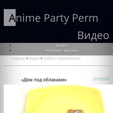
Anime Party Perm
Видео
Видео
Интернет-магазин
Главная
»
Видео
»
Хобби и образование
«Дом под облаками»