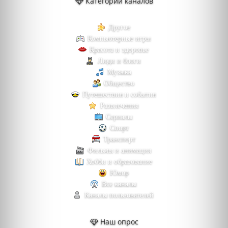
Категории каналов
Другое
Компьютерные игры
Красота и здоровье
Люди и блоги
Музыка
Общество
Путешествия и события
Развлечения
Сериалы
Спорт
Транспорт
Фильмы и анимация
Хобби и образование
Юмор
Все каналы
Каналы пользователей
Наш опрос