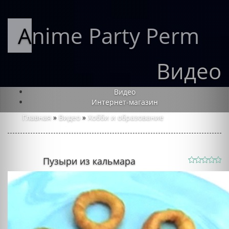
Anime Party Perm
Видео
Видео
Интернет-магазин
Главная
»
Видео
»
Хобби и образование
Пузыри из кальмара