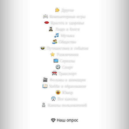
Другое
Компьютерные игры
Красота и здоровье
Люди и блоги
Музыка
Общество
Путешествия и события
Развлечения
Сериалы
Спорт
Транспорт
Фильмы и анимация
Хобби и образование
Юмор
Все каналы
Каналы пользователей
Наш опрос