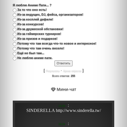
Я люблю Аниме Пати... ?
За то что оно есть!
Из-за ведущих, DJ, фейса, организаторов!
Из-за косплей дефиле!
Из-за конкурсов!
Из-за дружеской обстановки!
Из-за геймерских турниров!
Из-за призов и подарков!
Потому что там всегда что-то новое и интересное!
Потому что там очень весело!
Ещё не был там...
Не люблю аниме пати.
[
·
]
Результаты
Архив опросов
Всего ответов:
255
Мини-чат