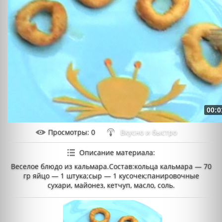
00:0
Просмотры
: 0
Вкусно и быстро
Описание материала
:
Веселое блюдо из кальмара.Состав:кольца кальмара — 70
гр яйцо — 1 штука;сыр — 1 кусочек;панировочные
сухари, майонез, кетчуп, масло, соль.