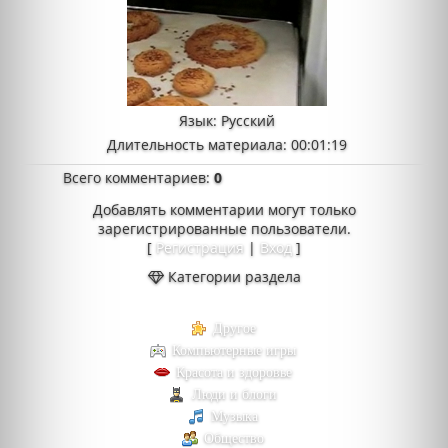
Язык
: Русский
Длительность материала
: 00:01:19
Всего комментариев
:
0
Добавлять комментарии могут только
зарегистрированные пользователи.
[
Регистрация
|
Вход
]
Категории раздела
Другое
Компьютерные игры
Красота и здоровье
Люди и блоги
Музыка
Общество