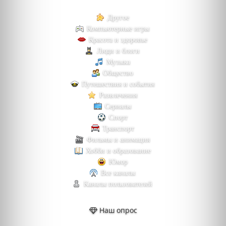
Другое
Компьютерные игры
Красота и здоровье
Люди и блоги
Музыка
Общество
Путешествия и события
Развлечения
Сериалы
Спорт
Транспорт
Фильмы и анимация
Хобби и образование
Юмор
Все каналы
Каналы пользователей
Наш опрос