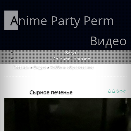
Anime Party Perm
Видео
Видео
Интернет-магазин
Главная
»
Видео
»
Хобби и образование
Сырное печенье