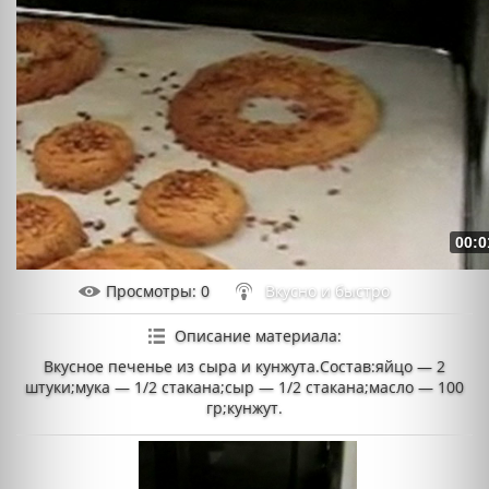
00:0
Просмотры
: 0
Вкусно и быстро
Описание материала
:
Вкусное печенье из сыра и кунжута.Состав:яйцо — 2
штуки;мука — 1/2 стакана;сыр — 1/2 стакана;масло — 100
гр;кунжут.