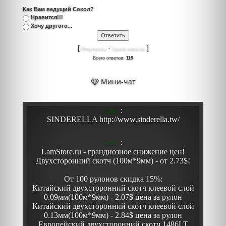
Как Вам ведущий Сокол?
Нравится!!!
Хочу другого...
[
·
]
Результаты
Архив опросов
Всего ответов:
119
Мини-чат