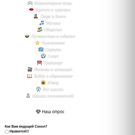
Компьютерные игры
Красота и здоровье
Люди и блоги
Музыка
Общество
Путешествия и события
Развлечения
Сериалы
Спорт
Транспорт
Фильмы и анимация
Хобби и образование
Юмор
Все каналы
Каналы пользователей
Наш опрос
Как Вам ведущий Сокол?
Нравится!!!