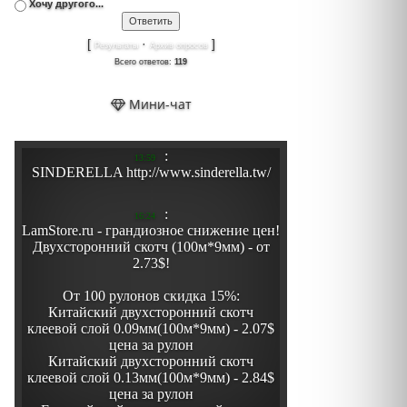
Хочу другого...
[
·
]
Результаты
Архив опросов
Всего ответов:
119
Мини-чат