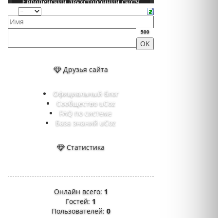
500
Друзья сайта
Официальный блог
Сообщество uCoz
FAQ по системе
База знаний uCoz
Статистика
Онлайн всего:
1
Гостей:
1
Пользователей:
0