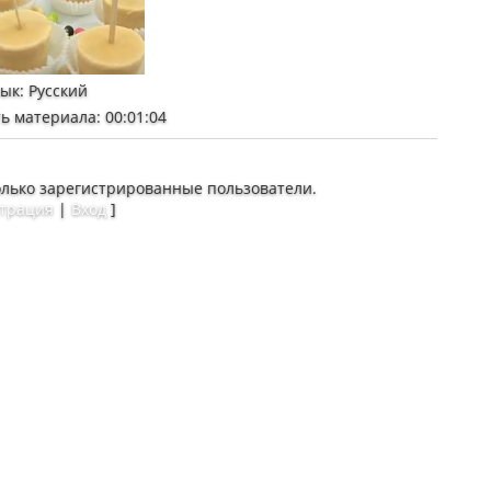
зык
: Русский
ь материала
: 00:01:04
олько зарегистрированные пользователи.
страция
|
Вход
]