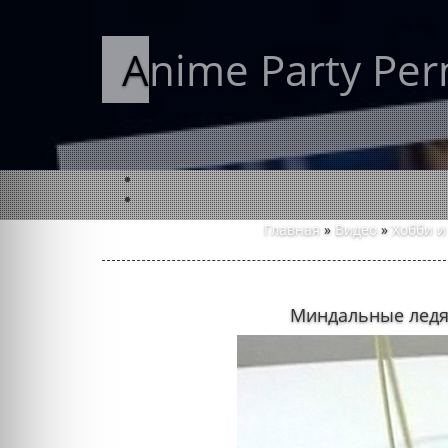
Anime Party Pe
Главная
»
Видео
»
Хобби и
Миндальные лед