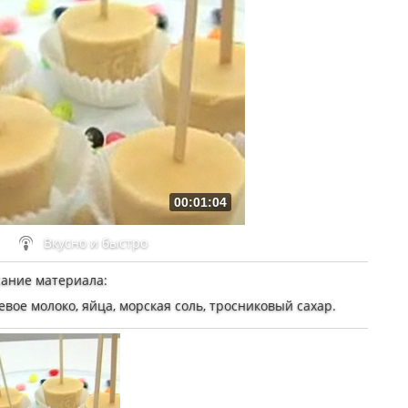
00:01:04
Вкусно и быстро
ание материала
:
евое молоко, яйца, морская соль, тросниковый сахар.