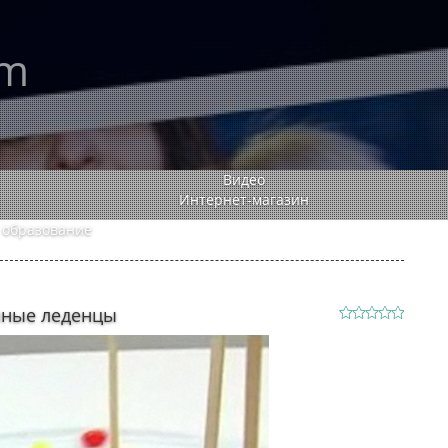
rm
Видео
Интернет-магазин
 образование
яные леденцы