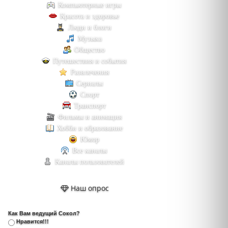
Компьютерные игры
Красота и здоровье
Люди и блоги
Музыка
Общество
Путешествия и события
Развлечения
Сериалы
Спорт
Транспорт
Фильмы и анимация
Хобби и образование
Юмор
Все каналы
Каналы пользователей
Наш опрос
Как Вам ведущий Сокол?
Нравится!!!