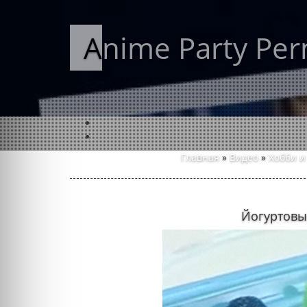
Anime Party Pe
Главная
»
Видео
»
Хобби и
Йогуртовы