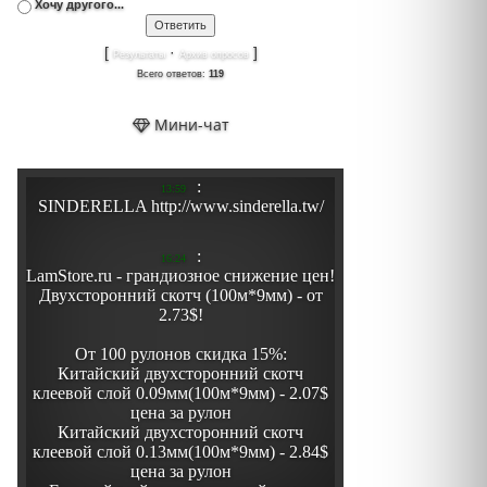
Хочу другого...
[
·
]
Результаты
Архив опросов
Всего ответов:
119
Мини-чат