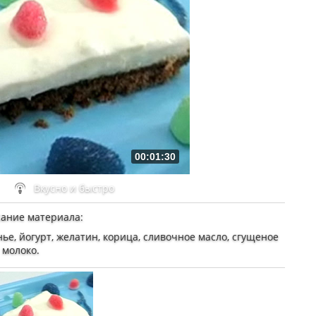
00:01:30
Вкусно и быстро
ание материала
:
ье, йогурт, желатин, корица, сливочное масло, сгущеное
молоко.