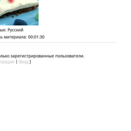
зык
: Русский
ь материала
: 00:01:30
олько зарегистрированные пользователи.
страция
|
Вход
]