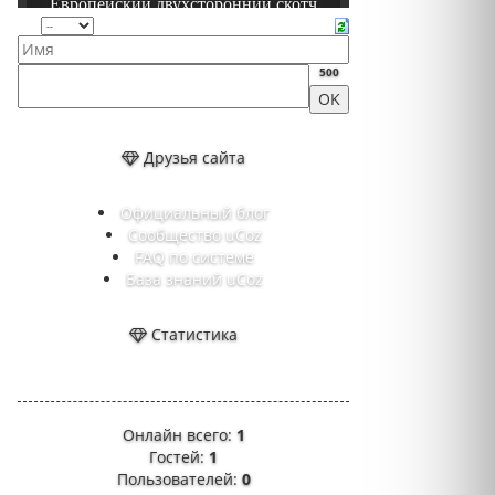
500
Друзья сайта
Официальный блог
Сообщество uCoz
FAQ по системе
База знаний uCoz
Статистика
Онлайн всего:
1
Гостей:
1
Пользователей:
0