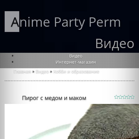
Anime Party Perm
Видео
Видео
Интернет-магазин
Главная
»
Видео
»
Хобби и образование
Пирог с медом и маком