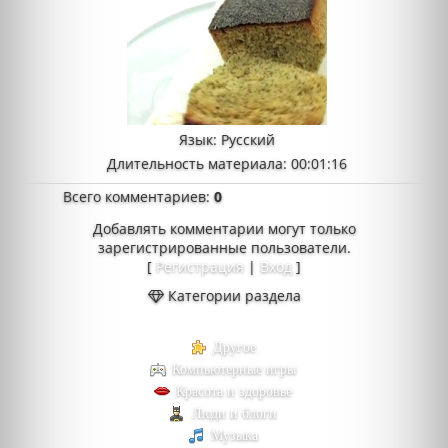
Язык
: Русский
Длительность материала
: 00:01:16
Всего комментариев
:
0
Добавлять комментарии могут только
зарегистрированные пользователи.
[
Регистрация
|
Вход
]
Категории раздела
Другое
Компьютерные игры
Красота и здоровье
Люди и блоги
Музыка