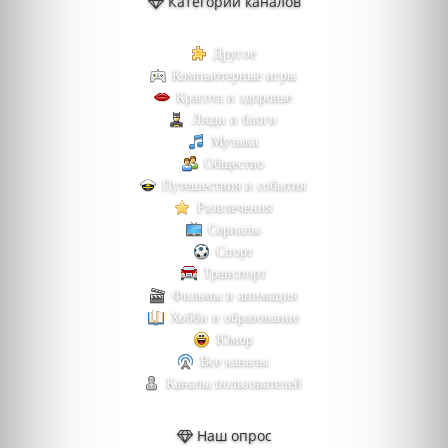
Категории каналов
Другое
Компьютерные игры
Красота и здоровье
Люди и блоги
Музыка
Общество
Путешествия и события
Развлечения
Сериалы
Спорт
Транспорт
Фильмы и анимация
Хобби и образование
Юмор
Все каналы
Каналы пользователей
Наш опрос