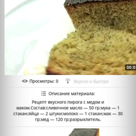
00:0
Просмотры
: 0
Вкусно и быстро
Описание материала
:
Рецепт вкусного пирога с медом и
маком.Состав:сливочное масло — 50 гр;мука — 1
стакан;яйца — 2 штуки;молоко — 1 стакан;мак — 30
гр;мед — 120 гр;разрыхлитель.