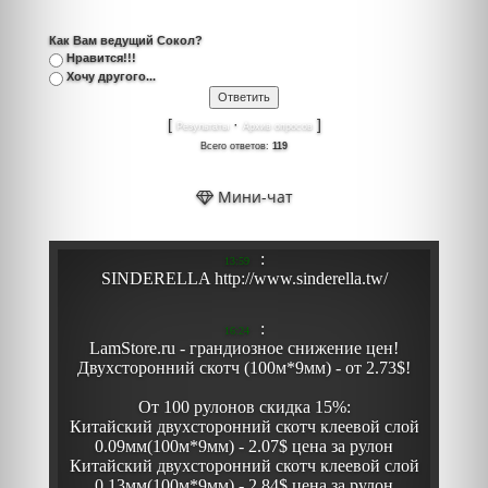
Как Вам ведущий Сокол?
Нравится!!!
Хочу другого...
[
·
]
Результаты
Архив опросов
Всего ответов:
119
Мини-чат