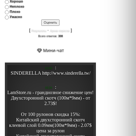
Хорошо
Неплохо
Плохо
Ужасно
[
·
]
Результаты
Архив опросов
Всего ответов:
308
Мини-чат