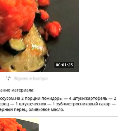
00:01:25
Вкусно и быстро
ание материала
:
 соусом.На 2 порции:помидоры — 4 штуки;картофель — 2
ерец — 1 штука;чеснок — 1 зубчик;тросниковый сахар —
черный перец, оливковое масло.