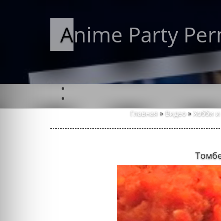
Anime Party Pe
Главная
»
Видео
»
Хобби и
Томбе