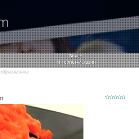
rm
Видео
Интернет-магазин
 образование
т