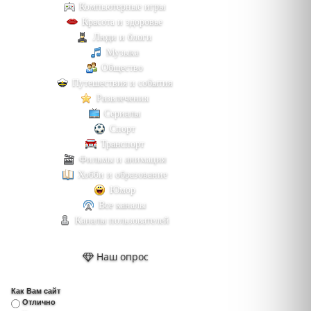
Компьютерные игры
Красота и здоровье
Люди и блоги
Музыка
Общество
Путешествия и события
Развлечения
Сериалы
Спорт
Транспорт
Фильмы и анимация
Хобби и образование
Юмор
Все каналы
Каналы пользователей
Наш опрос
Как Вам сайт
Отлично