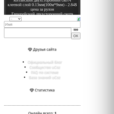
500
Друзья сайта
Официальный блог
Сообщество uCoz
FAQ по системе
База знаний uCoz
Статистика
Онлайн всего:
1