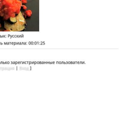
зык
: Русский
ь материала
: 00:01:25
олько зарегистрированные пользователи.
страция
|
Вход
]