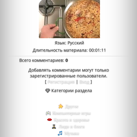
Язык
: Русский
Длительность материала
: 00:01:11
Всего комментариев
:
0
Добавлять комментарии могут только
зарегистрированные пользователи.
[
Регистрация
|
Вход
]
Категории раздела
Другое
Компьютерные игры
Красота и здоровье
Люди и блоги
Музыка