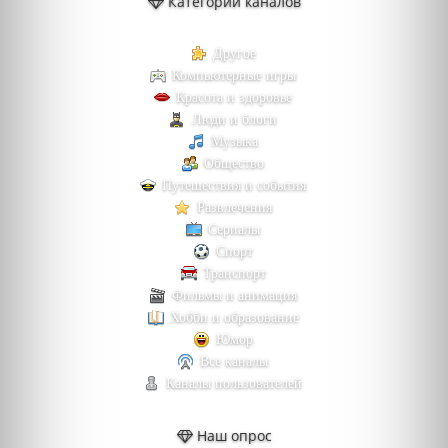
Категории каналов
Другое
Компьютерные игры
Красота и здоровье
Люди и блоги
Музыка
Общество
Путешествия и события
Развлечения
Сериалы
Спорт
Транспорт
Фильмы и анимация
Хобби и образование
Юмор
Все каналы
Каналы пользователей
Наш опрос