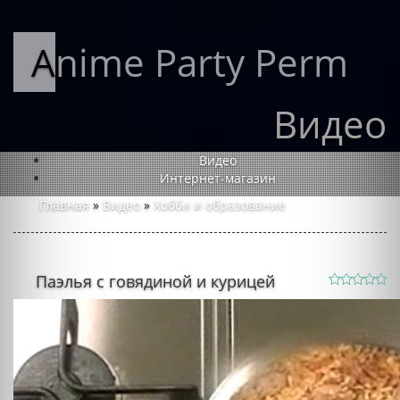
Anime Party Perm
Видео
Видео
Интернет-магазин
Главная
»
Видео
»
Хобби и образование
Паэлья с говядиной и курицей