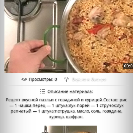
00:0
Просмотры
: 0
Вкусно и быстро
Описание материала
:
Рецепт вкусной паэльи с говядиной и курицей.Состав: рис
— 1 чашка;перец — 1 штука;лук-порей — 1 стручок;лук
репчатый — 1 штука;петрушка, масло, соль, говядина,
курица, шафран.