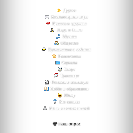
Другое
Компьютерные игры
Красота и здоровье
Люди и блоги
Музыка
Общество
Путешествия и события
Развлечения
Сериалы
Спорт
Транспорт
Фильмы и анимация
Хобби и образование
Юмор
Все каналы
Каналы пользователей
Наш опрос