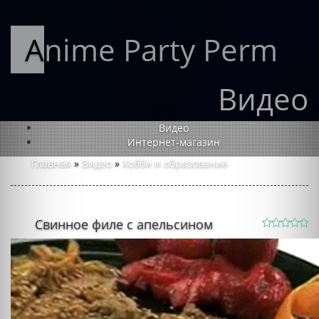
Anime Party Perm
Видео
Видео
Интернет-магазин
Главная
»
Видео
»
Хобби и образование
Свинное филе с апельсином