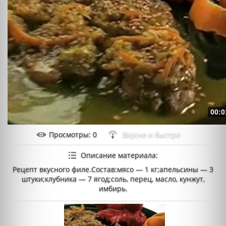
00:0
Просмотры
: 0
Вкусно и быстро
Описание материала
:
Рецепт вкусного филе.Состав:мясо — 1 кг;апельсины — 3
штуки;клубника — 7 ягод;соль, перец, масло, кунжут,
имбирь.