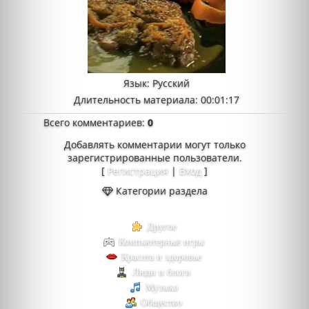
Язык
: Русский
Длительность материала
: 00:01:17
Всего комментариев
:
0
Добавлять комментарии могут только
зарегистрированные пользователи.
[
Регистрация
|
Вход
]
Категории раздела
Другое
Компьютерные игры
Красота и здоровье
Люди и блоги
Музыка
Общество