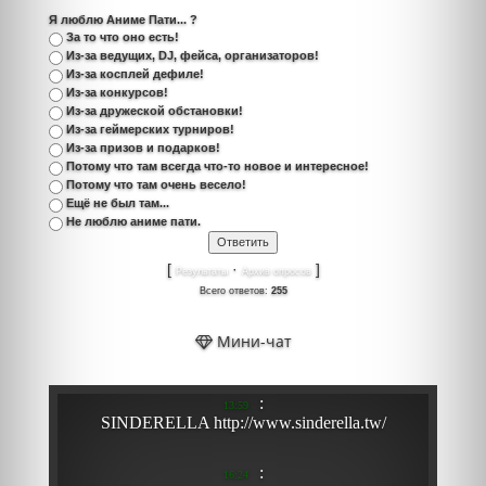
Я люблю Аниме Пати... ?
За то что оно есть!
Из-за ведущих, DJ, фейса, организаторов!
Из-за косплей дефиле!
Из-за конкурсов!
Из-за дружеской обстановки!
Из-за геймерских турниров!
Из-за призов и подарков!
Потому что там всегда что-то новое и интересное!
Потому что там очень весело!
Ещё не был там...
Не люблю аниме пати.
[
·
]
Результаты
Архив опросов
Всего ответов:
255
Мини-чат