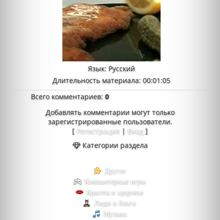
Язык
: Русский
Длительность материала
: 00:01:05
Всего комментариев
:
0
Добавлять комментарии могут только
зарегистрированные пользователи.
[
Регистрация
|
Вход
]
Категории раздела
Другое
Компьютерные игры
Красота и здоровье
Люди и блоги
Музыка