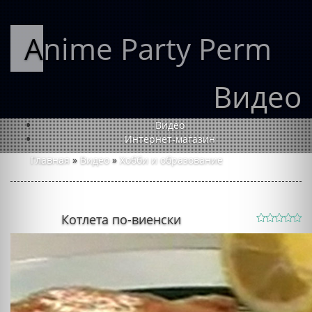
Anime Party Perm
Видео
Видео
Интернет-магазин
Главная
»
Видео
»
Хобби и образование
Котлета по-виенски