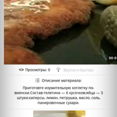
00:0
Просмотры
: 0
Вкусно и быстро
Описание материала
:
Приготовте изумительную котлетку по-
виенски.Состав:телятина — 6 кусочков;яйца — 3
штуки;каперсы, лимон, петрушка, масло, соль,
панировочные сухари.