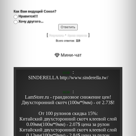
Как Вам ведущий Сокол?
Нравится!!!
Хочу другого...
[
·
]
Результаты
Архив опросов
Всего ответов:
119
Мини-чат