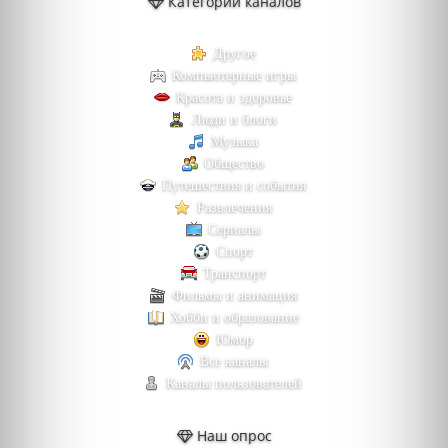
Категории каналов
Другое
Компьютерные игры
Красота и здоровье
Люди и блоги
Музыка
Общество
Путешествия и события
Развлечения
Сериалы
Спорт
Транспорт
Фильмы и анимация
Хобби и образование
Юмор
Все каналы
Каналы пользователей
Наш опрос