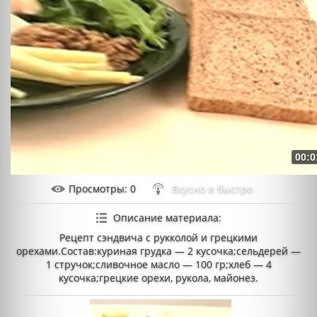
00:0
Просмотры
: 0
Вкусно и быстро
Описание материала
:
Рецепт сэндвича с рукколой и грецкими
орехами.Состав:куриная грудка — 2 кусочка;сельдерей —
1 стручок;сливочное масло — 100 гр;хлеб — 4
кусочка;грецкие орехи, рукола, майонез.