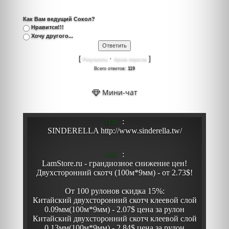
Как Вам ведущий Сокол?
Нравится!!!
Хочу другого...
[
·
]
Результаты
Архив опросов
Всего ответов:
119
Мини-чат