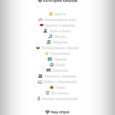
Категории каналов
Другое
Компьютерные игры
Красота и здоровье
Люди и блоги
Музыка
Общество
Путешествия и события
Развлечения
Сериалы
Спорт
Транспорт
Фильмы и анимация
Хобби и образование
Юмор
Все каналы
Каналы пользователей
Наш опрос