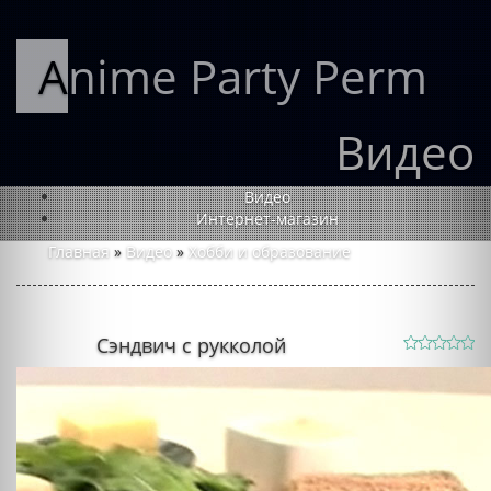
Anime Party Perm
Видео
Видео
Интернет-магазин
Главная
»
Видео
»
Хобби и образование
Сэндвич с рукколой