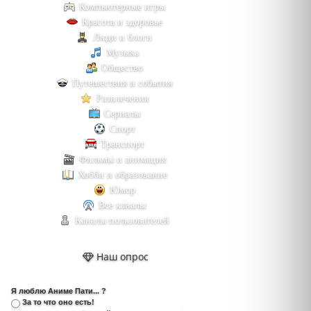
Компьютерные игры
Красота и здоровье
Люди и блоги
Музыка
Общество
Путешествия и события
Развлечения
Сериалы
Спорт
Транспорт
Фильмы и анимация
Хобби и образование
Юмор
Все каналы
Каналы пользователей
Наш опрос
Я люблю Аниме Пати... ?
За то что оно есть!