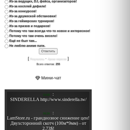
Из-за ведущих, DJ, фейса, организаторов!
Из-за косплей дефиле!
Из-за конкурсов!
Из-за дружеской обстановки!
Из-за геймерских турниров!
Из-за призов и подарков!
Потому что там всегда что-то новое и интересное!
Потому что там очень весело!
Ещё не был там...
Не люблю аниме пати.
[
·
]
Результаты
Архив опросов
Всего ответов:
255
Мини-чат