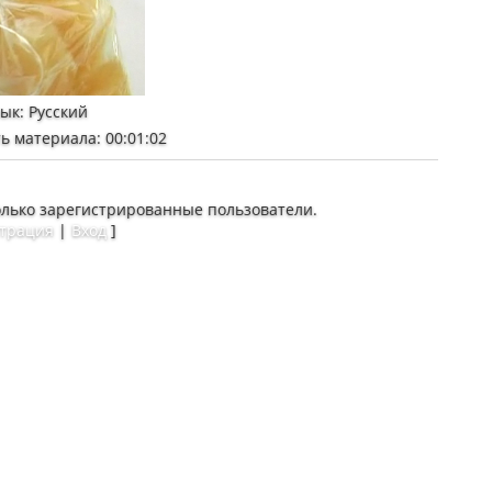
зык
: Русский
ь материала
: 00:01:02
олько зарегистрированные пользователи.
страция
|
Вход
]