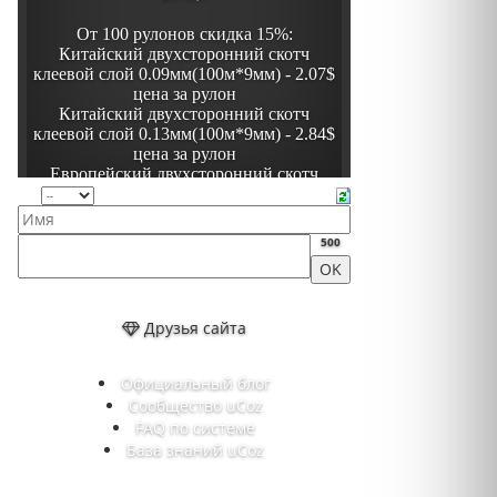
500
Друзья сайта
Официальный блог
Сообщество uCoz
FAQ по системе
База знаний uCoz