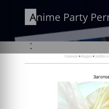
Anime Party Pe
Главная
»
Видео
»
Хобби и
Загото