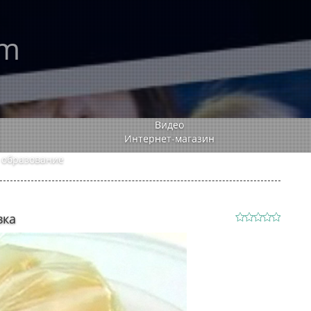
rm
Видео
Интернет-магазин
 образование
вка