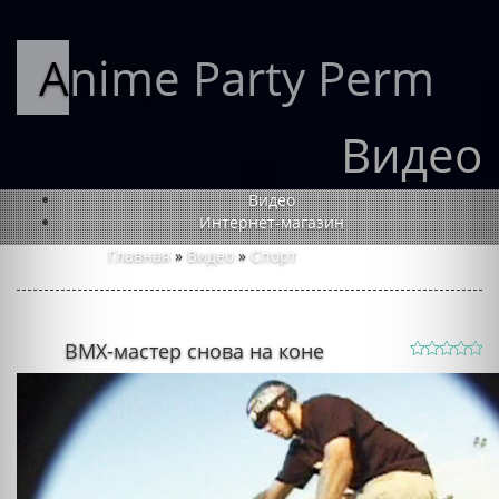
Anime Party Perm
Видео
Видео
Интернет-магазин
Главная
»
Видео
»
Спорт
BMX-мастер снова на коне