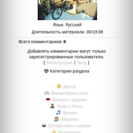
Язык
: Русский
Длительность материала
: 00:03:08
Всего комментариев
:
0
Добавлять комментарии могут только
зарегистрированные пользователи.
[
Регистрация
|
Вход
]
Категории раздела
Другое
Компьютерные игры
Красота и здоровье
Люди и блоги
Музыка
Общество
Путешествия и события
Развлечения