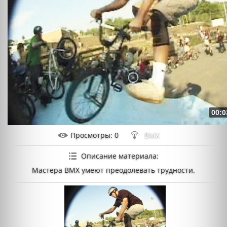
00:0
Просмотры
: 0
BMX
Описание материала
:
Мастера BMX умеют преодолевать трудности.