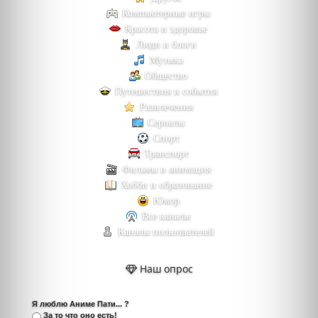
Компьютерные игры
Красота и здоровье
Люди и блоги
Музыка
Общество
Путешествия и события
Развлечения
Сериалы
Спорт
Транспорт
Фильмы и анимация
Хобби и образование
Юмор
Все каналы
Каналы пользователей
Наш опрос
Я люблю Аниме Пати... ?
За то что оно есть!