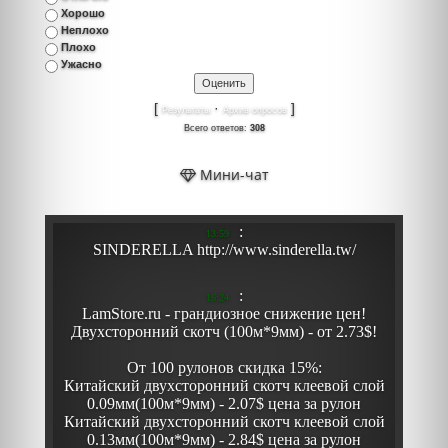
Хорошо
Неплохо
Плохо
Ужасно
[
·
]
Результаты
Архив опросов
Всего ответов:
308
Мини-чат