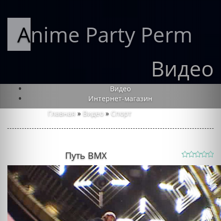
Anime Party Perm
Видео
Видео
Интернет-магазин
Главная
»
Видео
»
Спорт
Путь BMX