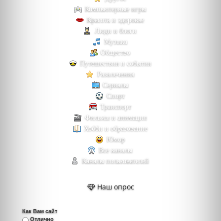
Компьютерные игры
Красота и здоровье
Люди и блоги
Музыка
Общество
Путешествия и события
Развлечения
Сериалы
Спорт
Транспорт
Фильмы и анимация
Хобби и образование
Юмор
Все каналы
Каналы пользователей
Наш опрос
Как Вам сайт
Отлично