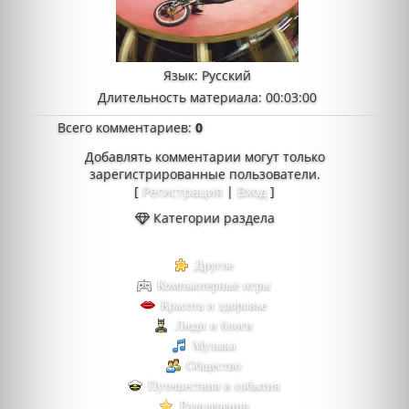
Язык
: Русский
Длительность материала
: 00:03:00
Всего комментариев
:
0
Добавлять комментарии могут только
зарегистрированные пользователи.
[
Регистрация
|
Вход
]
Категории раздела
Другое
Компьютерные игры
Красота и здоровье
Люди и блоги
Музыка
Общество
Путешествия и события
Развлечения