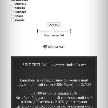
Отлично
Хорошо
Неплохо
Плохо
Ужасно
[
·
]
Результаты
Архив опросов
Всего ответов:
308
Мини-чат