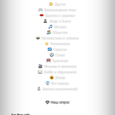
Другое
Компьютерные игры
Красота и здоровье
Люди и блоги
Музыка
Общество
Путешествия и события
Развлечения
Сериалы
Спорт
Транспорт
Фильмы и анимация
Хобби и образование
Юмор
Все каналы
Каналы пользователей
Наш опрос
Как Вам сайт