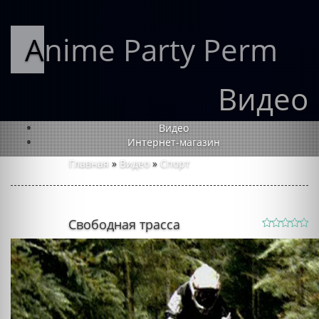
Anime Party Perm
Видео
Видео
Интернет-магазин
Главная
»
Видео
»
Спорт
Свободная трасса