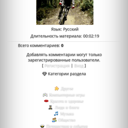
Язык
: Русский
Длительность материала
: 00:02:19
Всего комментариев
:
0
Добавлять комментарии могут только
зарегистрированные пользователи.
[
Регистрация
|
Вход
]
Категории раздела
Другое
Компьютерные игры
Красота и здоровье
Люди и блоги
Музыка
Общество
Путешествия и события