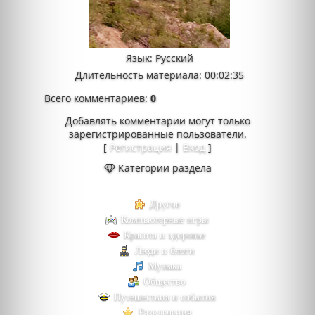
Язык
: Русский
Длительность материала
: 00:02:35
Всего комментариев
:
0
Добавлять комментарии могут только
зарегистрированные пользователи.
[
Регистрация
|
Вход
]
Категории раздела
Другое
Компьютерные игры
Красота и здоровье
Люди и блоги
Музыка
Общество
Путешествия и события
Развлечения