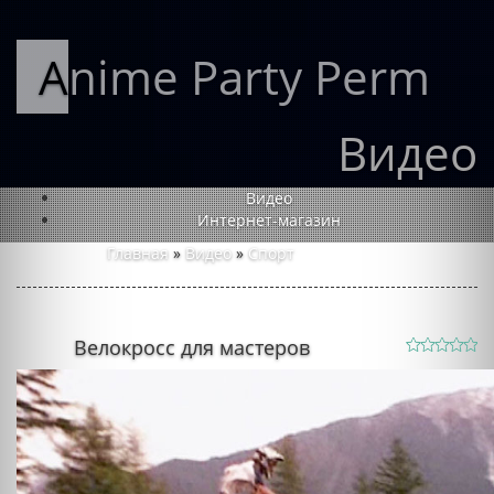
Anime Party Perm
Видео
Видео
Интернет-магазин
Главная
»
Видео
»
Спорт
Велокросс для мастеров