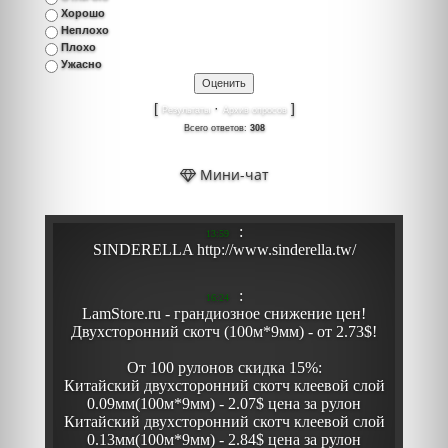
Хорошо
Неплохо
Плохо
Ужасно
[
·
]
Результаты
Архив опросов
Всего ответов:
308
Мини-чат