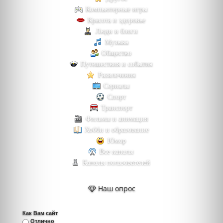
Компьютерные игры
Красота и здоровье
Люди и блоги
Музыка
Общество
Путешествия и события
Развлечения
Сериалы
Спорт
Транспорт
Фильмы и анимация
Хобби и образование
Юмор
Все каналы
Каналы пользователей
Наш опрос
Как Вам сайт
Отлично