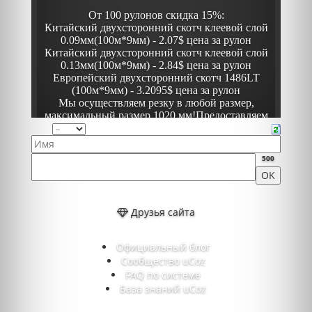
500
Друзья сайта
Официальный блог
Сообщество uCoz
FAQ по системе
База знаний uCoz