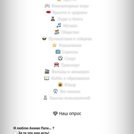
Компьютерные игры
Красота и здоровье
Люди и блоги
Музыка
Общество
Путешествия и события
Развлечения
Сериалы
Спорт
Транспорт
Фильмы и анимация
Хобби и образование
Юмор
Все каналы
Каналы пользователей
Наш опрос
Я люблю Аниме Пати... ?
За то что оно есть!