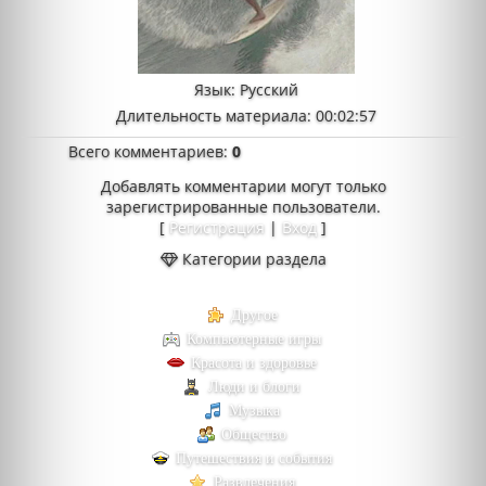
Язык
: Русский
Длительность материала
: 00:02:57
Всего комментариев
:
0
Добавлять комментарии могут только
зарегистрированные пользователи.
[
Регистрация
|
Вход
]
Категории раздела
Другое
Компьютерные игры
Красота и здоровье
Люди и блоги
Музыка
Общество
Путешествия и события
Развлечения