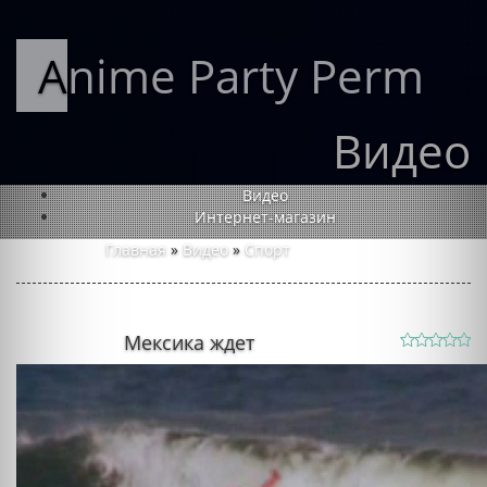
Anime Party Perm
Видео
Видео
Интернет-магазин
Главная
»
Видео
»
Спорт
Мексика ждет