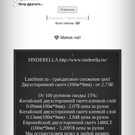
Хочу другого...
[
·
]
Результаты
Архив опросов
Всего ответов:
119
Мини-чат