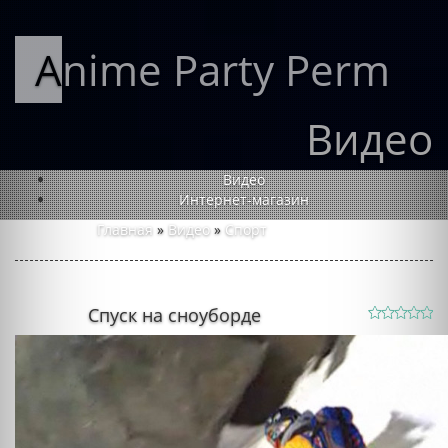
Anime Party Perm
Видео
Видео
Интернет-магазин
Главная
»
Видео
»
Спорт
Спуск на сноуборде