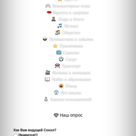
Компьютерные игры
Красота и здоровье
Люди и блоги
Музыка
Общество
Путешествия и события
Развлечения
Сериалы
Спорт
Транспорт
Фильмы и анимация
Хобби и образование
Юмор
Все каналы
Каналы пользователей
Наш опрос
Как Вам ведущий Сокол?
Нравится!!!