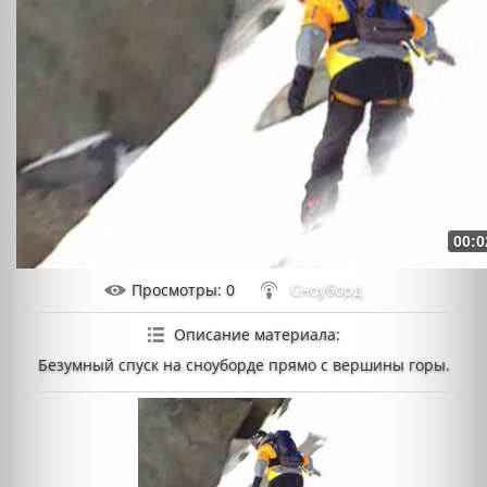
00:0
Просмотры
: 0
Сноуборд
Описание материала
:
Безумный спуск на сноуборде прямо с вершины горы.