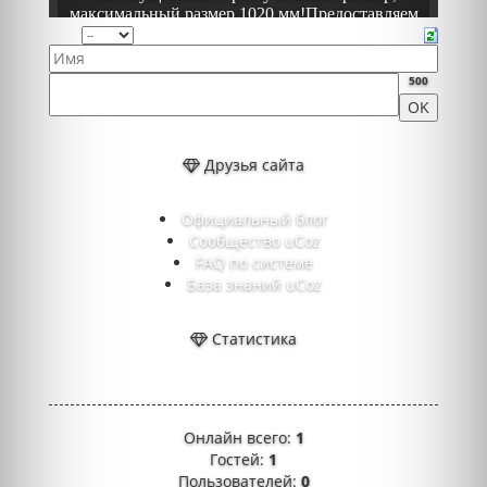
500
Друзья сайта
Официальный блог
Сообщество uCoz
FAQ по системе
База знаний uCoz
Статистика
Онлайн всего:
1
Гостей:
1
Пользователей:
0