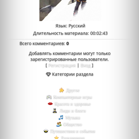
Язык
: Русский
Длительность материала
: 00:02:43
Всего комментариев
:
0
Добавлять комментарии могут только
зарегистрированные пользователи.
[
Регистрация
|
Вход
]
Категории раздела
Другое
Компьютерные игры
Красота и здоровье
Люди и блоги
Музыка
Общество
Путешествия и события
Развлечения