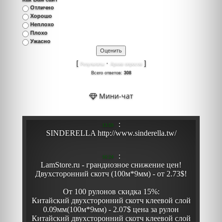
Отлично
Хорошо
Неплохо
Плохо
Ужасно
[
·
]
Результаты
Архив опросов
Всего ответов:
308
Мини-чат