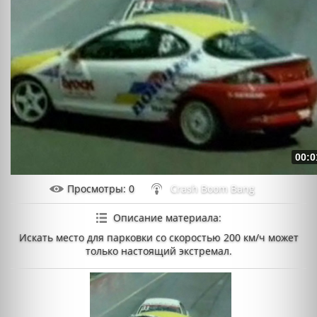
00:0
Просмотры
: 0
Crash Boom Bang
Описание материала
:
Искать место для парковки со скоростью 200 км/ч может
только настоящий экстремал.