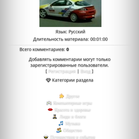
Язык
: Русский
Длительность материала
: 00:01:00
Всего комментариев
:
0
Добавлять комментарии могут только
зарегистрированные пользователи.
[
Регистрация
|
Вход
]
Категории раздела
Другое
Компьютерные игры
Красота и здоровье
Люди и блоги
Музыка
Общество
Путешествия и события