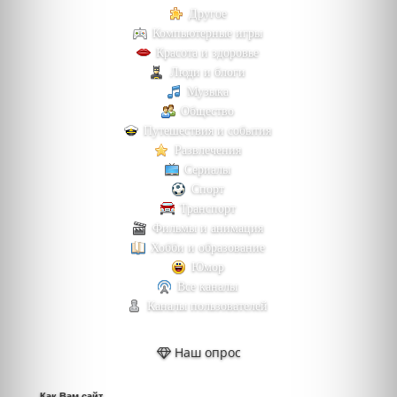
Другое
Компьютерные игры
Красота и здоровье
Люди и блоги
Музыка
Общество
Путешествия и события
Развлечения
Сериалы
Спорт
Транспорт
Фильмы и анимация
Хобби и образование
Юмор
Все каналы
Каналы пользователей
Наш опрос
Как Вам сайт