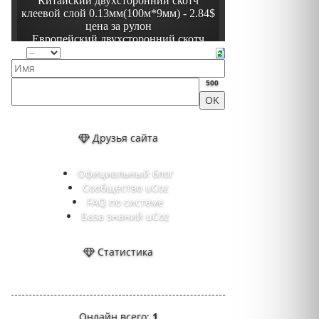
500
Друзья сайта
Официальный блог
Сообщество uCoz
FAQ по системе
База знаний uCoz
Статистика
Онлайн всего:
1