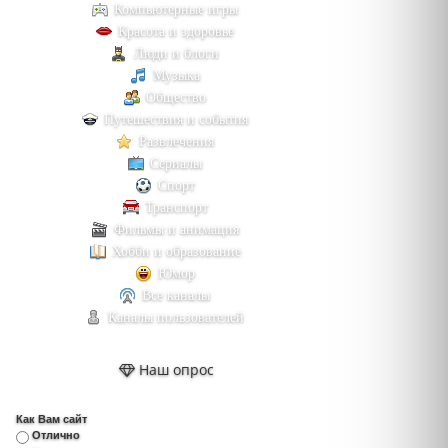
Компьютерные игры
Красота и здоровье
Люди и блоги
Музыка
Общество
Путешествия и события
Развлечения
Сериалы
Спорт
Транспорт
Фильмы и анимация
Хобби и образование
Юмор
Все каналы
Каналы пользователей
Наш опрос
Как Вам сайт
Отлично