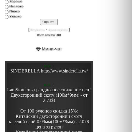
Хорошо
Неплохо
Плохо
Ужасно
[
·
]
Результаты
Архив опросов
Всего ответов:
308
Мини-чат