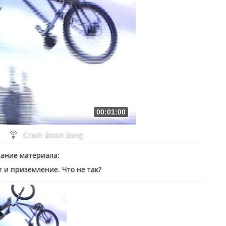
00:01:00
Crash Boom Bang
ание материала
:
ет и приземление. Что не так?