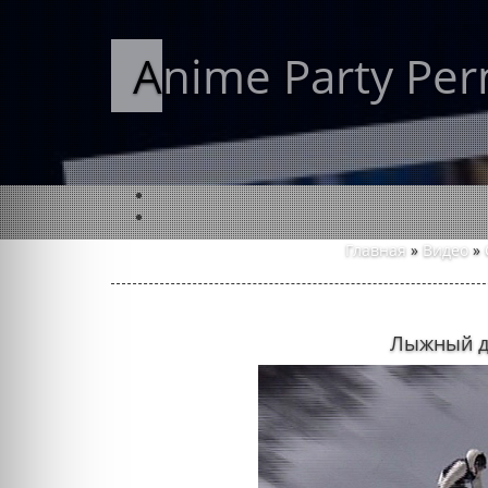
Anime Party Pe
Главная
»
Видео
»
Лыжный д