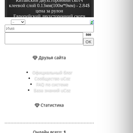
500
Друзья сайта
Официальный блог
Сообщество uCoz
FAQ по системе
База знаний uCoz
Статистика
Онлайн всего:
1