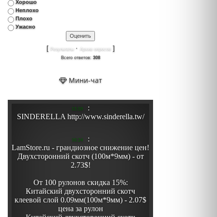
Хорошо
Неплохо
Плохо
Ужасно
[
·
]
Результаты
Архив опросов
Всего ответов:
308
Мини-чат