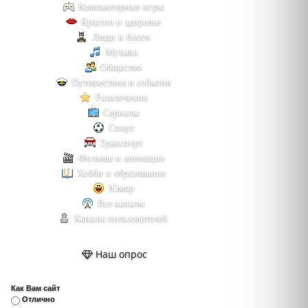
Компьютерные игры
Красота и здоровье
Люди и блоги
Музыка
Общество
Путешествия и события
Развлечения
Сериалы
Спорт
Транспорт
Фильмы и анимация
Хобби и образование
Юмор
Все каналы
Каналы пользователей
Наш опрос
Как Вам сайт
Отлично