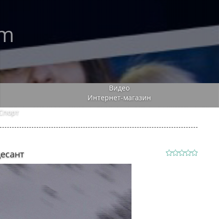
rm
Видео
Интернет-магазин
Спорт
есант