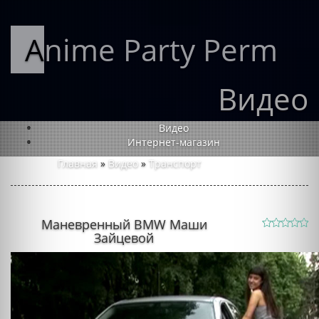
Anime Party Perm
Видео
Видео
Интернет-магазин
Главная
»
Видео
»
Транспорт
Маневренный BMW Маши
Зайцевой