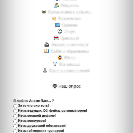
Общество
Путешествия и события
Развлечения
Сериалы
Спорт
Транспорт
Фильмы и анимация
Хобби и образование
Юмор
Все каналы
Каналы пользователей
Наш опрос
Я люблю Аниме Пати... ?
За то что оно есть!
Из-за ведущих, DJ, фейса, организаторов!
Из-за косплей дефиле!
Из-за конкурсов!
Из-за дружеской обстановки!
Из-за геймерских турниров!