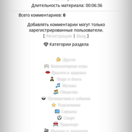
Длительность материала
: 00:06:36
Всего комментариев
:
0
Добавлять комментарии могут только
зарегистрированные пользователи.
[
Регистрация
|
Вход
]
Категории раздела
Другое
Компьютерные игры
Красота и здоровье
Люди и блоги
Музыка
Общество
Путешествия и события
Развлечения
Сериалы
Спорт
Транспорт
Фильмы и анимация