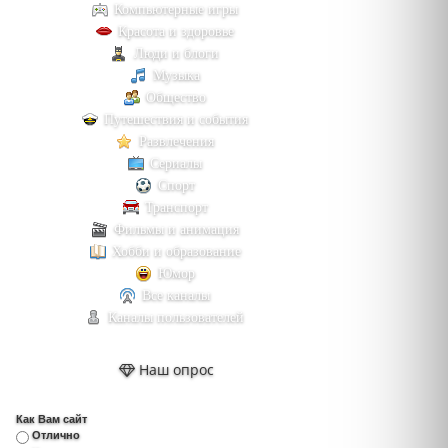
Компьютерные игры
Красота и здоровье
Люди и блоги
Музыка
Общество
Путешествия и события
Развлечения
Сериалы
Спорт
Транспорт
Фильмы и анимация
Хобби и образование
Юмор
Все каналы
Каналы пользователей
Наш опрос
Как Вам сайт
Отлично