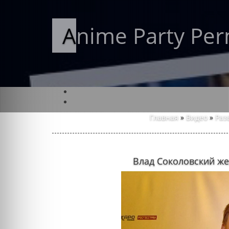
Anime Party Pe
Главная
»
Видео
»
Раз
Влад Соколовский же