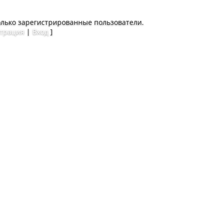
олько зарегистрированные пользователи.
страция
|
Вход
]