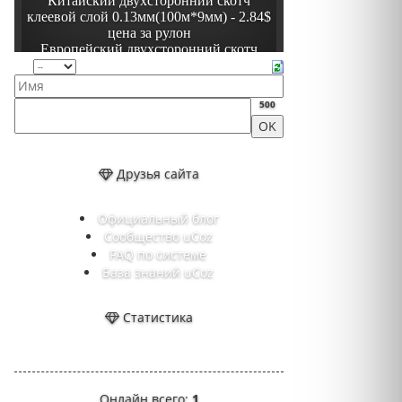
500
Друзья сайта
Официальный блог
Сообщество uCoz
FAQ по системе
База знаний uCoz
Статистика
Онлайн всего:
1