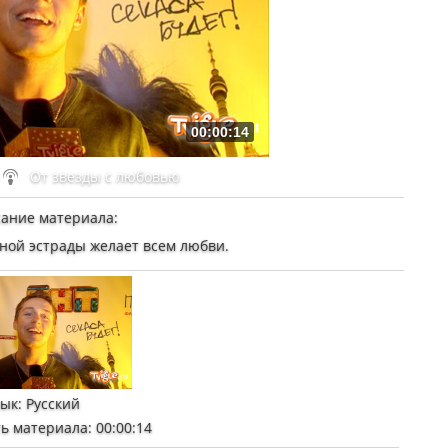
00:00:14
От звезды с любовью
ание материала
:
ной эстрады желает всем любви.
зык
: Русский
ь материала
: 00:00:14