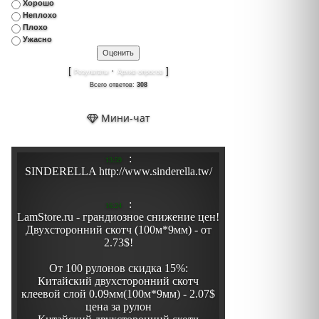
Хорошо
Неплохо
Плохо
Ужасно
[
·
]
Результаты
Архив опросов
Всего ответов:
308
Мини-чат