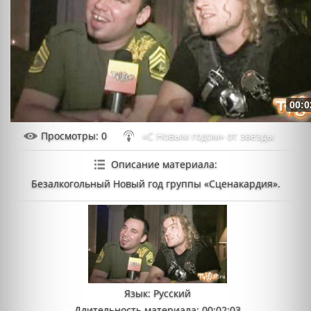
00:0
Просмотры
: 0
«С Новым годом» от звезды
Описание материала
:
Безалкогольный Новый год группы «Сценакардия».
Язык
: Русский
Длительность материала
: 00:02:03