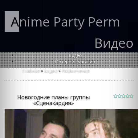
Anime Party Perm
Видео
Видео
Интернет-магазин
Главная
»
Видео
»
Развлечения
Новогодние планы группы
«Сценакардия»