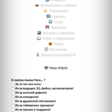
Путешествия и события
Развлечения
Сериалы
Спорт
Транспорт
Фильмы и анимация
Хобби и образование
Юмор
Все каналы
Каналы пользователей
Наш опрос
Я люблю Аниме Пати... ?
За то что оно есть!
Из-за ведущих, DJ, фейса, организаторов!
Из-за косплей дефиле!
Из-за конкурсов!
Из-за дружеской обстановки!
Из-за геймерских турниров!
Из-за призов и подарков!