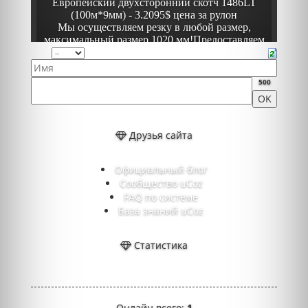
500
Друзья сайта
Официальный блог
Сообщество uCoz
FAQ по системе
База знаний uCoz
Статистика
Онлайн всего:
1