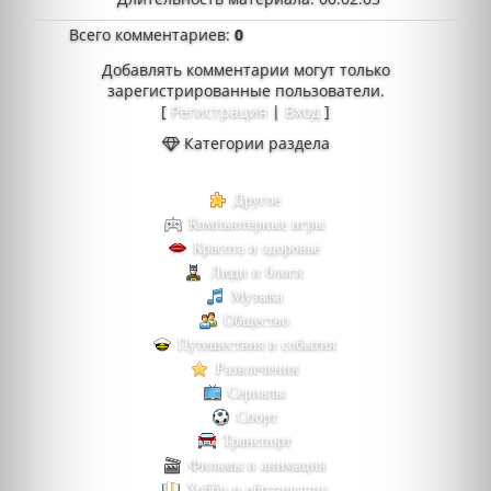
Всего комментариев
:
0
Добавлять комментарии могут только
зарегистрированные пользователи.
[
Регистрация
|
Вход
]
Категории раздела
Другое
Компьютерные игры
Красота и здоровье
Люди и блоги
Музыка
Общество
Путешествия и события
Развлечения
Сериалы
Спорт
Транспорт
Фильмы и анимация
Хобби и образование