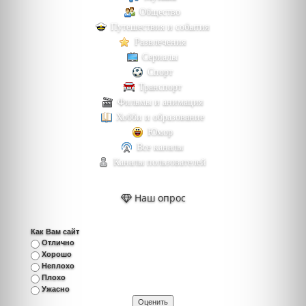
Общество
Путешествия и события
Развлечения
Сериалы
Спорт
Транспорт
Фильмы и анимация
Хобби и образование
Юмор
Все каналы
Каналы пользователей
Наш опрос
Как Вам сайт
Отлично
Хорошо
Неплохо
Плохо
Ужасно