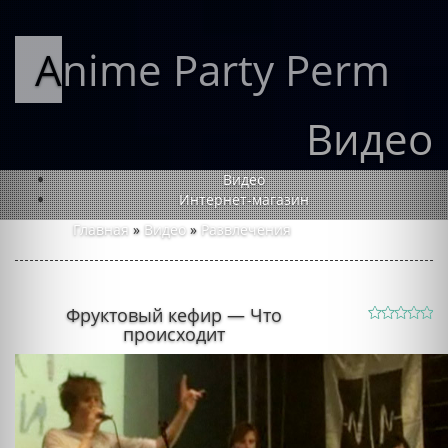
Anime Party Perm
Видео
Видео
Интернет-магазин
Главная
»
Видео
»
Развлечения
Фруктовый кефир — Что
происходит