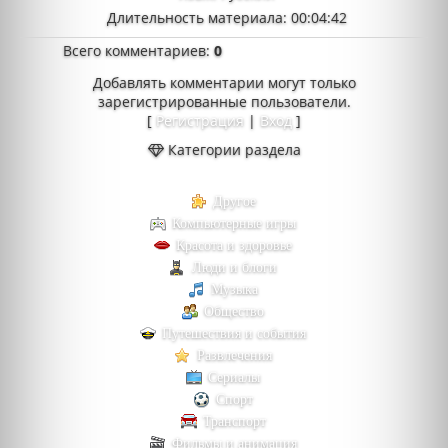
Длительность материала
: 00:04:42
Всего комментариев
:
0
Добавлять комментарии могут только
зарегистрированные пользователи.
[
Регистрация
|
Вход
]
Категории раздела
Другое
Компьютерные игры
Красота и здоровье
Люди и блоги
Музыка
Общество
Путешествия и события
Развлечения
Сериалы
Спорт
Транспорт
Фильмы и анимация