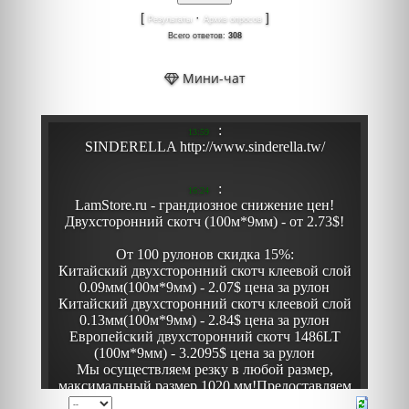
[
·
]
Результаты
Архив опросов
Всего ответов:
308
Мини-чат