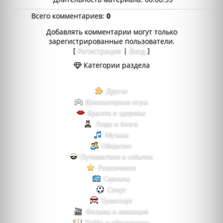
Всего комментариев
:
0
Добавлять комментарии могут только
зарегистрированные пользователи.
[
Регистрация
|
Вход
]
Категории раздела
Другое
Компьютерные игры
Красота и здоровье
Люди и блоги
Музыка
Общество
Путешествия и события
Развлечения
Сериалы
Спорт
Транспорт
Фильмы и анимация
Хобби и образование