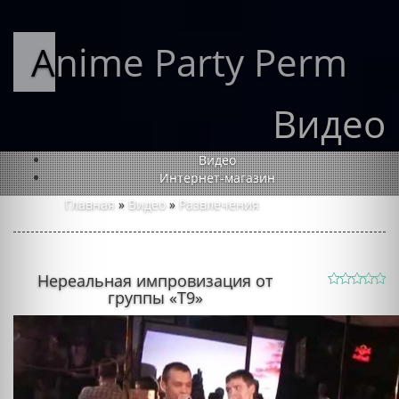
Anime Party Perm
Видео
Видео
Интернет-магазин
Главная
»
Видео
»
Развлечения
Нереальная импровизация от
группы «Т9»