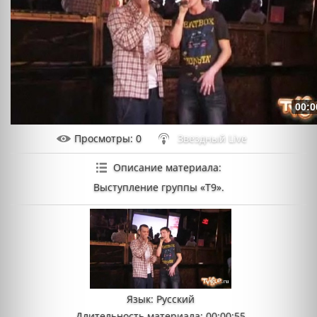
00:0
Просмотры
: 0
Звездный Live
Описание материала
:
Выступление группы «Т9».
Язык
: Русский
Длительность материала
: 00:00:55