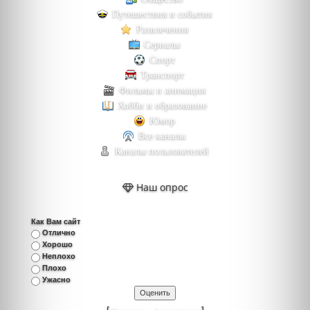
Путешествия и события
Развлечения
Сериалы
Спорт
Транспорт
Фильмы и анимация
Хобби и образование
Юмор
Все каналы
Каналы пользователей
Наш опрос
Как Вам сайт
Отлично
Хорошо
Неплохо
Плохо
Ужасно
[
·
]