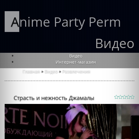
Anime Party Perm
Видео
Видео
Интернет-магазин
Главная
»
Видео
»
Развлечения
Страсть и нежность Джамалы