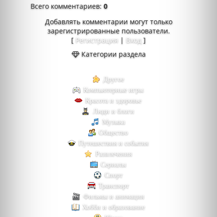
Всего комментариев
:
0
Добавлять комментарии могут только
зарегистрированные пользователи.
[
Регистрация
|
Вход
]
Категории раздела
Другое
Компьютерные игры
Красота и здоровье
Люди и блоги
Музыка
Общество
Путешествия и события
Развлечения
Сериалы
Спорт
Транспорт
Фильмы и анимация
Хобби и образование