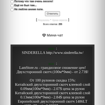
Потому что там очень весело!
Ещё не был там...
Не люблю аниме пати.
[
·
]
Результаты
Архив опросов
Всего ответов:
255
Мини-чат