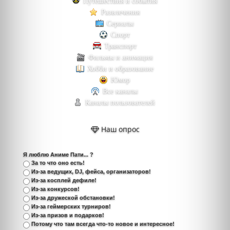
Путешествия и события
Развлечения
Сериалы
Спорт
Транспорт
Фильмы и анимация
Хобби и образование
Юмор
Все каналы
Каналы пользователей
Наш опрос
Я люблю Аниме Пати... ?
За то что оно есть!
Из-за ведущих, DJ, фейса, организаторов!
Из-за косплей дефиле!
Из-за конкурсов!
Из-за дружеской обстановки!
Из-за геймерских турниров!
Из-за призов и подарков!
Потому что там всегда что-то новое и интересное!