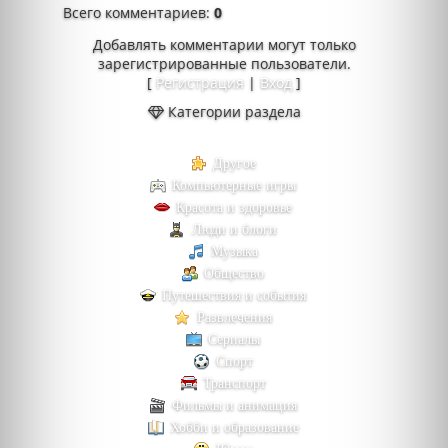
Всего комментариев
:
0
Добавлять комментарии могут только
зарегистрированные пользователи.
[
Регистрация
|
Вход
]
Категории раздела
Другое
Компьютерные игры
Красота и здоровье
Люди и блоги
Музыка
Общество
Путешествия и события
Развлечения
Сериалы
Спорт
Транспорт
Фильмы и анимация
Хобби и образование