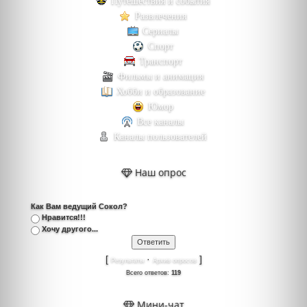
Путешествия и события
Развлечения
Сериалы
Спорт
Транспорт
Фильмы и анимация
Хобби и образование
Юмор
Все каналы
Каналы пользователей
Наш опрос
Как Вам ведущий Сокол?
Нравится!!!
Хочу другого...
[
·
]
Результаты
Архив опросов
Всего ответов:
119
Мини-чат