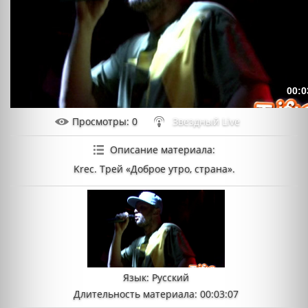
00:0
Просмотры
: 0
Звездный Live
Описание материала
:
Krec. Трей «Доброе утро, страна».
Язык
: Русский
Длительность материала
: 00:03:07