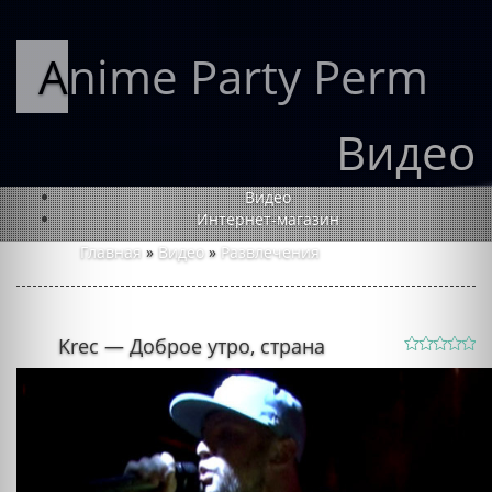
Anime Party Perm
Видео
Видео
Интернет-магазин
Главная
»
Видео
»
Развлечения
Krec — Доброе утро, страна