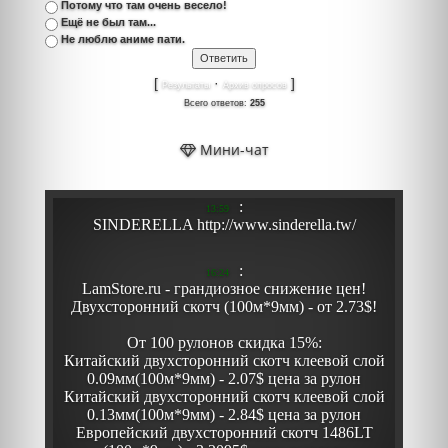
Потому что там очень весело!
Ещё не был там...
Не люблю аниме пати.
[
·
]
Результаты
Архив опросов
Всего ответов:
255
Мини-чат