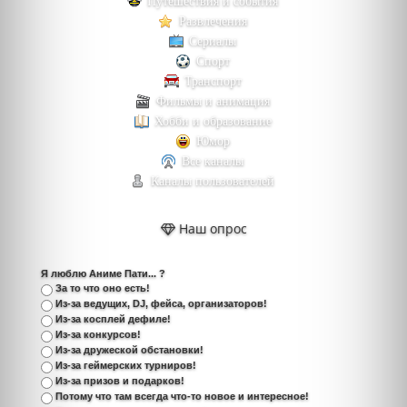
Путешествия и события
Развлечения
Сериалы
Спорт
Транспорт
Фильмы и анимация
Хобби и образование
Юмор
Все каналы
Каналы пользователей
Наш опрос
Я люблю Аниме Пати... ?
За то что оно есть!
Из-за ведущих, DJ, фейса, организаторов!
Из-за косплей дефиле!
Из-за конкурсов!
Из-за дружеской обстановки!
Из-за геймерских турниров!
Из-за призов и подарков!
Потому что там всегда что-то новое и интересное!