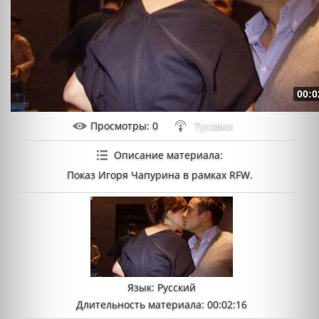
00:0
Просмотры
: 0
Тусовки
Описание материала
:
Показ Игоря Чапурина в рамках RFW.
Язык
: Русский
Длительность материала
: 00:02:16