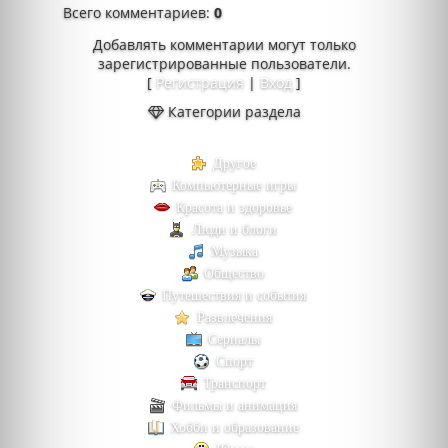
Всего комментариев
:
0
Добавлять комментарии могут только
зарегистрированные пользователи.
[
Регистрация
|
Вход
]
Категории раздела
Другое
Компьютерные игры
Красота и здоровье
Люди и блоги
Музыка
Общество
Путешествия и события
Развлечения
Сериалы
Спорт
Транспорт
Фильмы и анимация
Хобби и образование