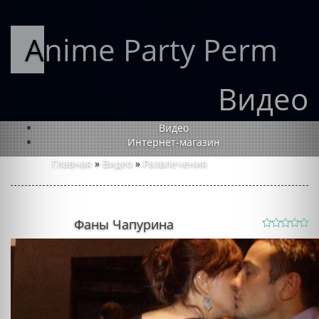
Anime Party Perm
Видео
Видео
Интернет-магазин
Главная
»
Видео
»
Развлечения
Фаны Чапурина