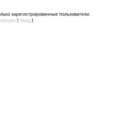
олько зарегистрированные пользователи.
страция
|
Вход
]