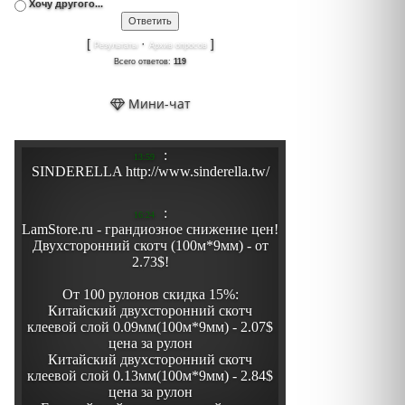
Хочу другого...
[
·
]
Результаты
Архив опросов
Всего ответов:
119
Мини-чат