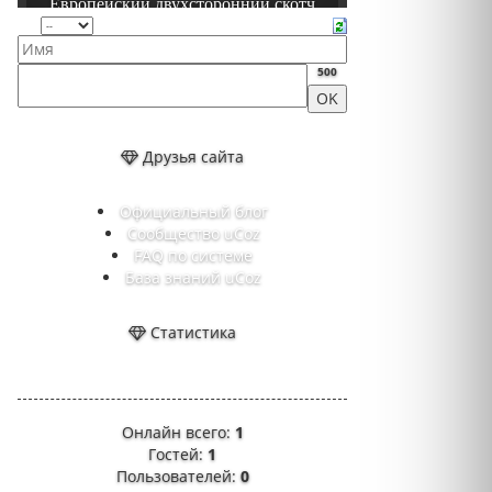
500
Друзья сайта
Официальный блог
Сообщество uCoz
FAQ по системе
База знаний uCoz
Статистика
Онлайн всего:
1
Гостей:
1
Пользователей:
0