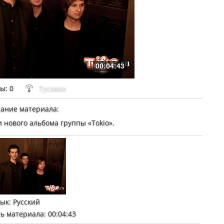
00:04:43
ры
: 0
Тусовки
ание материала
:
 нового альбома группы «Tokio».
зык
: Русский
ь материала
: 00:04:43