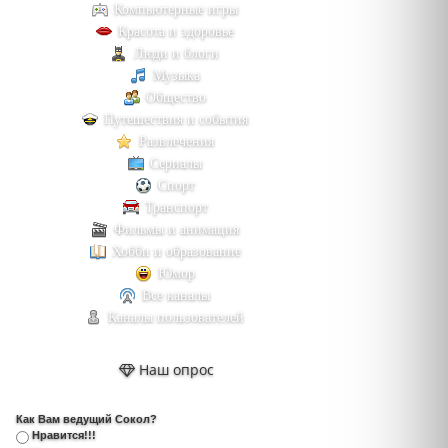
Компьютерные игры
Красота и здоровье
Люди и блоги
Музыка
Общество
Путешествия и события
Развлечения
Сериалы
Спорт
Транспорт
Фильмы и анимация
Хобби и образование
Юмор
Все каналы
Каналы пользователей
Наш опрос
Как Вам ведущий Сокол?
Нравится!!!