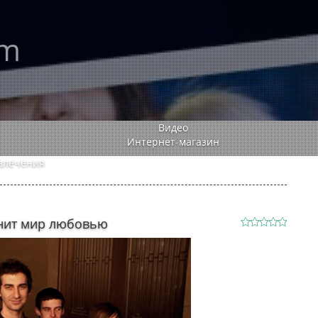
rm
Видео
Интернет-магазин
влечения
лнит мир любовью