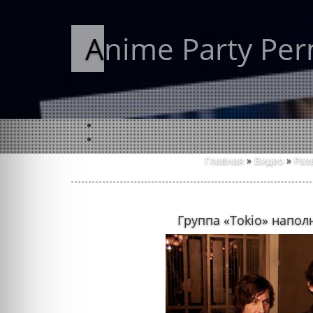
Anime Party Pe
Главная
»
Видео
»
Раз
Группа «Tokio» напо