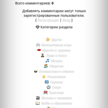
Всего комментариев
:
0
Добавлять комментарии могут только
зарегистрированные пользователи.
[
Регистрация
|
Вход
]
Категории раздела
Другое
Компьютерные игры
Красота и здоровье
Люди и блоги
Музыка
Общество
Путешествия и события
Развлечения
Сериалы
Спорт
Транспорт
Фильмы и анимация
Хобби и образование