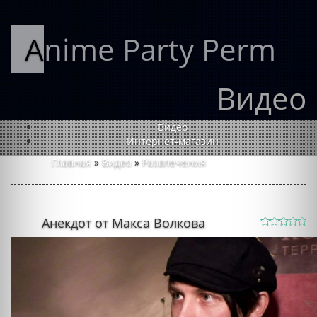
Anime Party Perm
Видео
Видео
Интернет-магазин
Главная
»
Видео
»
Развлечения
Анекдот от Макса Волкова