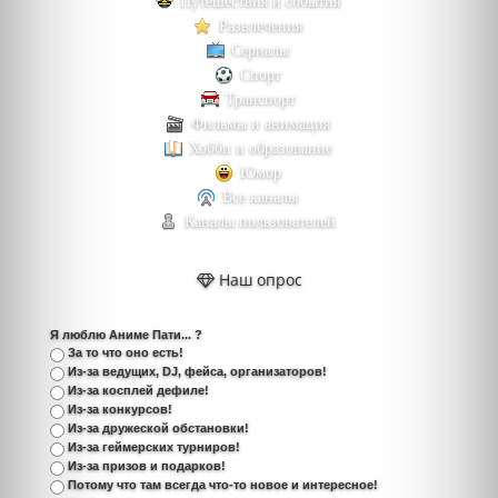
Путешествия и события
Развлечения
Сериалы
Спорт
Транспорт
Фильмы и анимация
Хобби и образование
Юмор
Все каналы
Каналы пользователей
Наш опрос
Я люблю Аниме Пати... ?
За то что оно есть!
Из-за ведущих, DJ, фейса, организаторов!
Из-за косплей дефиле!
Из-за конкурсов!
Из-за дружеской обстановки!
Из-за геймерских турниров!
Из-за призов и подарков!
Потому что там всегда что-то новое и интересное!