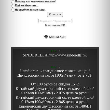
Потому что там очень весело!
Ещё не был там...
Не люблю аниме пати.
[
·
]
Результаты
Архив опросов
Всего ответов:
255
Мини-чат