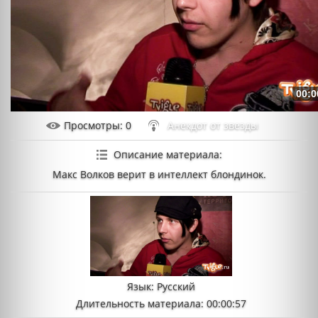
00:0
Просмотры
: 0
Анекдот от звезды
Описание материала
:
Макс Волков верит в интеллект блондинок.
Язык
: Русский
Длительность материала
: 00:00:57