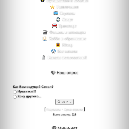
Путешествия и события
Развлечения
Сериалы
Спорт
Транспорт
Фильмы и анимация
Хобби и образование
Юмор
Все каналы
Каналы пользователей
Наш опрос
Как Вам ведущий Сокол?
Нравится!!!
Хочу другого...
[
·
]
Результаты
Архив опросов
Всего ответов:
119
Мини-чат