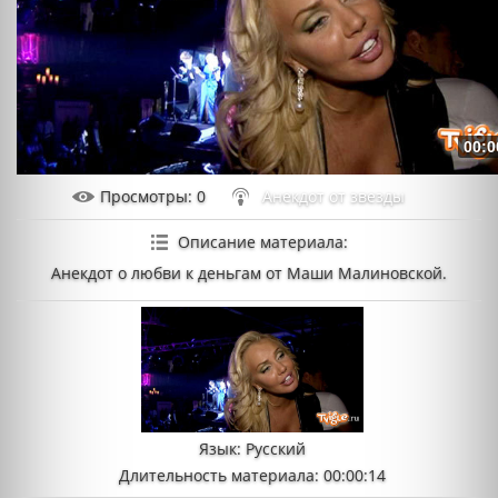
00:0
Просмотры
: 0
Анекдот от звезды
Описание материала
:
Анекдот о любви к деньгам от Маши Малиновской.
Язык
: Русский
Длительность материала
: 00:00:14