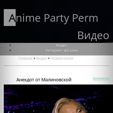
Anime Party Perm
Видео
Видео
Интернет-магазин
Главная
»
Видео
»
Развлечения
Анекдот от Малиновской