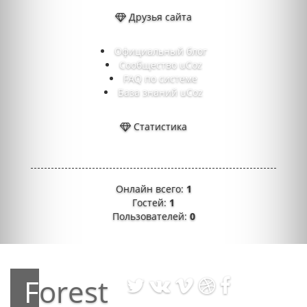
Друзья сайта
Официальный блог
Сообщество uCoz
FAQ по системе
База знаний uCoz
Статистика
Онлайн всего:
1
Гостей:
1
Пользователей:
0
Forest