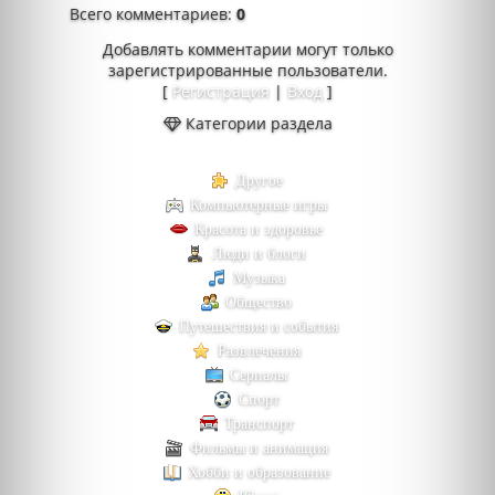
Всего комментариев
:
0
Добавлять комментарии могут только
зарегистрированные пользователи.
[
Регистрация
|
Вход
]
Категории раздела
Другое
Компьютерные игры
Красота и здоровье
Люди и блоги
Музыка
Общество
Путешествия и события
Развлечения
Сериалы
Спорт
Транспорт
Фильмы и анимация
Хобби и образование