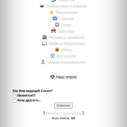
Путешествия и события
Развлечения
Сериалы
Спорт
Транспорт
Фильмы и анимация
Хобби и образование
Юмор
Все каналы
Каналы пользователей
Наш опрос
Как Вам ведущий Сокол?
Нравится!!!
Хочу другого...
[
·
]
Результаты
Архив опросов
Всего ответов:
119