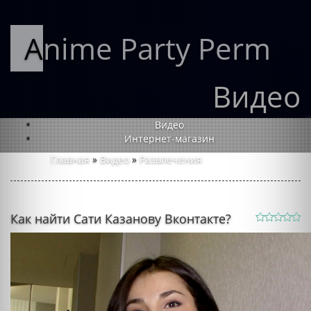
Anime Party Perm
Видео
Видео
Интернет-магазин
Главная
»
Видео
»
Развлечения
Как найти Сати Казанову Вконтакте?