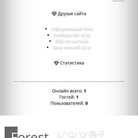
Друзья сайта
Официальный блог
Сообщество uCoz
FAQ по системе
База знаний uCoz
Статистика
Онлайн всего:
1
Гостей:
1
Пользователей:
0
Forest