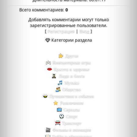
Всего комментариев
:
0
Добавлять комментарии могут только
зарегистрированные пользователи.
[
Регистрация
|
Вход
]
Категории раздела
Другое
Компьютерные игры
Красота и здоровье
Люди и блоги
Музыка
Общество
Путешествия и события
Развлечения
Сериалы
Спорт
Транспорт
Фильмы и анимация
Хобби и образование