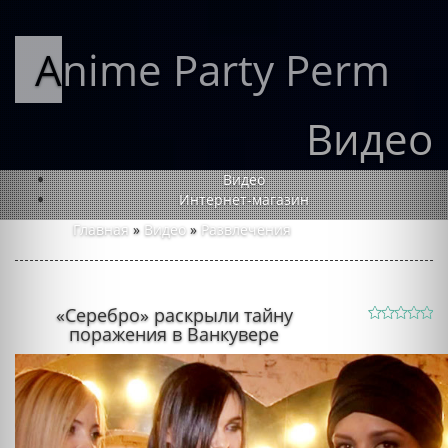
Anime Party Perm
Видео
Видео
Интернет-магазин
Главная
»
Видео
»
Развлечения
«Серебро» раскрыли тайну
поражения в Ванкувере