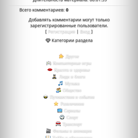
Всего комментариев
:
0
Добавлять комментарии могут только
зарегистрированные пользователи.
[
Регистрация
|
Вход
]
Категории раздела
Другое
Компьютерные игры
Красота и здоровье
Люди и блоги
Музыка
Общество
Путешествия и события
Развлечения
Сериалы
Спорт
Транспорт
Фильмы и анимация
Хобби и образование