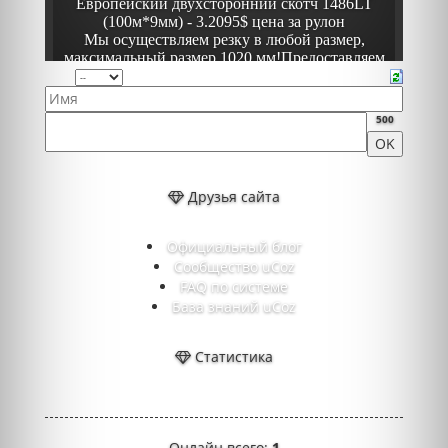
500
Друзья сайта
Официальный блог
Сообщество uCoz
FAQ по системе
База знаний uCoz
Статистика
Онлайн всего:
1