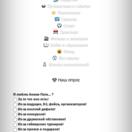
Путешествия и события
Развлечения
Сериалы
Спорт
Транспорт
Фильмы и анимация
Хобби и образование
Юмор
Все каналы
Каналы пользователей
Наш опрос
Я люблю Аниме Пати... ?
За то что оно есть!
Из-за ведущих, DJ, фейса, организаторов!
Из-за косплей дефиле!
Из-за конкурсов!
Из-за дружеской обстановки!
Из-за геймерских турниров!
Из-за призов и подарков!