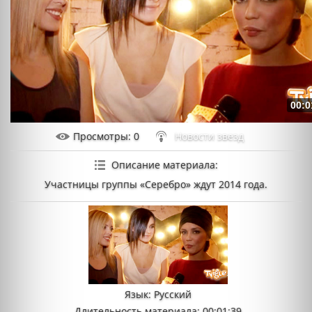
00:0
Просмотры
: 0
Новости звезд
Описание материала
:
Участницы группы «Серебро» ждут 2014 года.
Язык
: Русский
Длительность материала
: 00:01:39