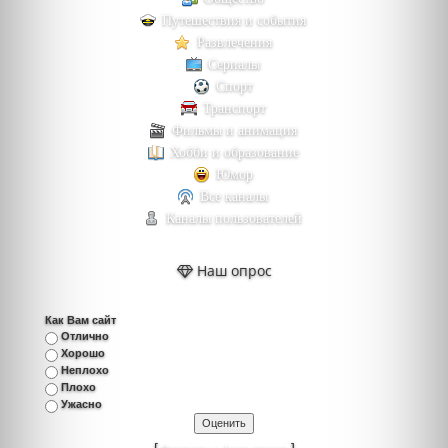
Путешествия и события
Развлечения
Сериалы
Спорт
Транспорт
Фильмы и анимация
Хобби и образование
Юмор
Все каналы
Каналы пользователей
Наш опрос
Как Вам сайт
Отлично
Хорошо
Неплохо
Плохо
Ужасно
[
·
]