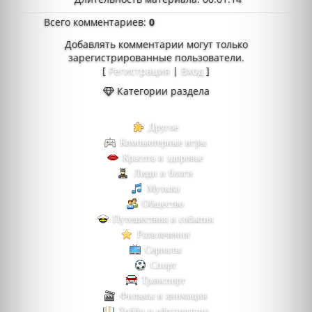
Всего комментариев
:
0
Добавлять комментарии могут только
зарегистрированные пользователи.
[
Регистрация
|
Вход
]
Категории раздела
Другое
Компьютерные игры
Красота и здоровье
Люди и блоги
Музыка
Общество
Путешествия и события
Развлечения
Сериалы
Спорт
Транспорт
Фильмы и анимация
Хобби и образование