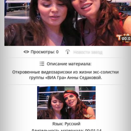
00:0
Просмотры
: 0
Новости звезд
Описание материала
:
Откровенные видеозарисоки из жизни экс-солистки
группы «ВИА Гра» Анны Седаковой.
Язык
: Русский
Длительность материала
: 00:01:14