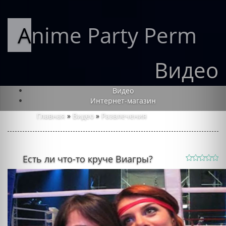
Anime Party Perm
Видео
Видео
Интернет-магазин
Главная
»
Видео
»
Развлечения
Есть ли что-то круче Виагры?