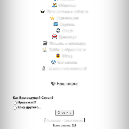
Общество
Путешествия и события
Развлечения
Сериалы
Спорт
Транспорт
Фильмы и анимация
Хобби и образование
Юмор
Все каналы
Каналы пользователей
Наш опрос
Как Вам ведущий Сокол?
Нравится!!!
Хочу другого...
[
·
]
Результаты
Архив опросов
Всего ответов:
119