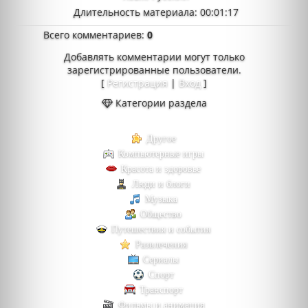
Длительность материала
: 00:01:17
Всего комментариев
:
0
Добавлять комментарии могут только
зарегистрированные пользователи.
[
Регистрация
|
Вход
]
Категории раздела
Другое
Компьютерные игры
Красота и здоровье
Люди и блоги
Музыка
Общество
Путешествия и события
Развлечения
Сериалы
Спорт
Транспорт
Фильмы и анимация