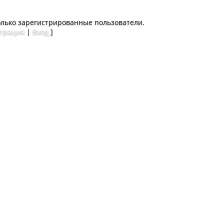
олько зарегистрированные пользователи.
страция
|
Вход
]