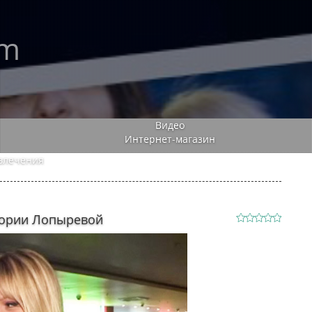
rm
Видео
Интернет-магазин
влечения
тории Лопыревой