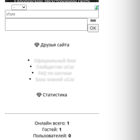
500
Друзья сайта
Официальный блог
Сообщество uCoz
FAQ по системе
База знаний uCoz
Статистика
Онлайн всего:
1
Гостей:
1
Пользователей:
0