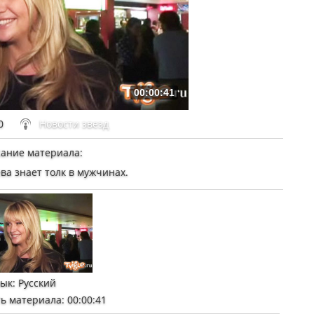
00:00:41
0
Новости звезд
ание материала
:
а знает толк в мужчинах.
зык
: Русский
ь материала
: 00:00:41