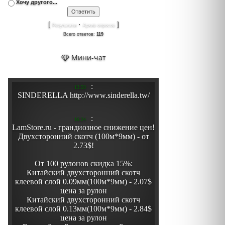
Хочу другого...
[
·
]
Результаты
Архив опросов
Всего ответов:
119
Мини-чат