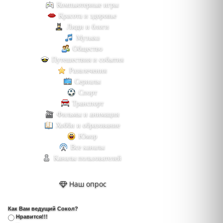
Компьютерные игры
Красота и здоровье
Люди и блоги
Музыка
Общество
Путешествия и события
Развлечения
Сериалы
Спорт
Транспорт
Фильмы и анимация
Хобби и образование
Юмор
Все каналы
Каналы пользователей
Наш опрос
Как Вам ведущий Сокол?
Нравится!!!