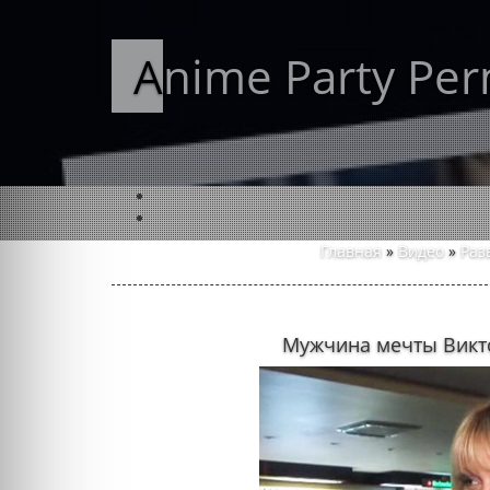
Anime Party Pe
Главная
»
Видео
»
Раз
Мужчина мечты Вик