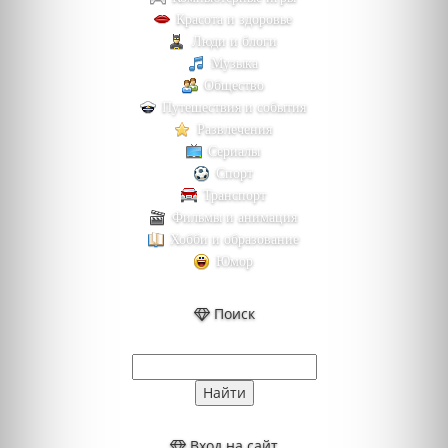
Красота и здоровье
Люди и блоги
Музыка
Общество
Путешествия и события
Развлечения
Сериалы
Спорт
Транспорт
Фильмы и анимация
Хобби и образование
Юмор
Поиск
Вход на сайт