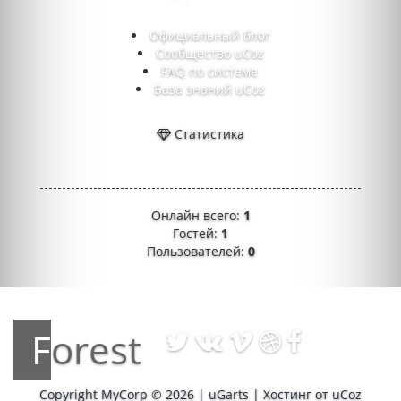
Официальный блог
Сообщество uCoz
FAQ по системе
База знаний uCoz
Статистика
Онлайн всего:
1
Гостей:
1
Пользователей:
0
Forest
Copyright MyCorp © 2026
|
uGarts
|
Хостинг от
uCoz