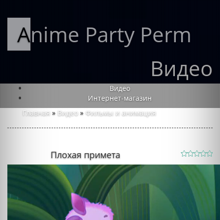
Anime Party Perm
Видео
Видео
Интернет-магазин
Главная
»
Видео
»
Фильмы и анимация
Плохая примета