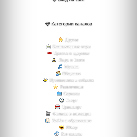
Категории каналов
Другое
Компьютерные игры
Красота и здоровье
Люди и блоги
Музыка
Общество
Путешествия и события
Развлечения
Сериалы
Спорт
Транспорт
Фильмы и анимация
Хобби и образование
Юмор
Все каналы