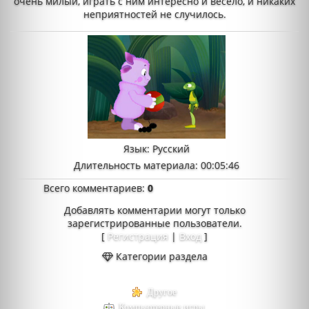
очень милый, играть с ним интересно и весело, и никаких
неприятностей не случилось.
Язык
: Русский
Длительность материала
: 00:05:46
Всего комментариев
:
0
Добавлять комментарии могут только
зарегистрированные пользователи.
[
Регистрация
|
Вход
]
Категории раздела
Другое
Компьютерные игры