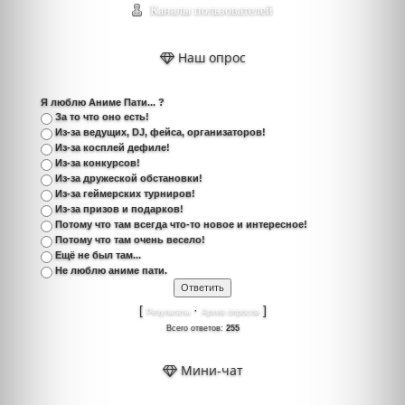
Каналы пользователей
Наш опрос
Я люблю Аниме Пати... ?
За то что оно есть!
Из-за ведущих, DJ, фейса, организаторов!
Из-за косплей дефиле!
Из-за конкурсов!
Из-за дружеской обстановки!
Из-за геймерских турниров!
Из-за призов и подарков!
Потому что там всегда что-то новое и интересное!
Потому что там очень весело!
Ещё не был там...
Не люблю аниме пати.
[
·
]
Результаты
Архив опросов
Всего ответов:
255
Мини-чат