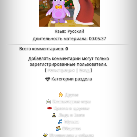
Язык
: Русский
Длительность материала
: 00:05:37
Всего комментариев
:
0
Добавлять комментарии могут только
зарегистрированные пользователи.
[
Регистрация
|
Вход
]
Категории раздела
Другое
Компьютерные игры
Красота и здоровье
Люди и блоги
Музыка
Общество
Путешествия и события