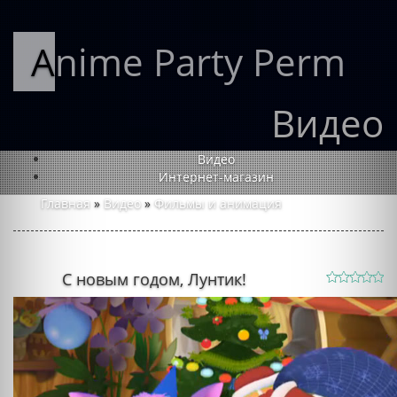
Anime Party Perm
Видео
Видео
Интернет-магазин
Главная
»
Видео
»
Фильмы и анимация
С новым годом, Лунтик!