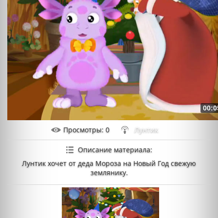
00:0
Просмотры
: 0
Лунтик
Описание материала
:
Лунтик хочет от деда Мороза на Новый Год свежую
землянику.