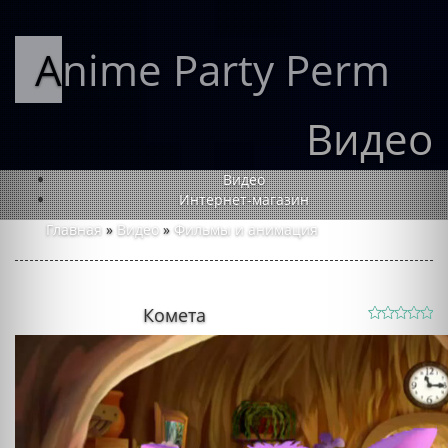
Anime Party Perm
Видео
Видео
Интернет-магазин
Главная
»
Видео
»
Фильмы и анимация
Комета