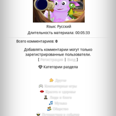
Язык
: Русский
Длительность материала
: 00:05:33
Всего комментариев
:
0
Добавлять комментарии могут только
зарегистрированные пользователи.
[
Регистрация
|
Вход
]
Категории раздела
Другое
Компьютерные игры
Красота и здоровье
Люди и блоги
Музыка
Общество
Путешествия и события