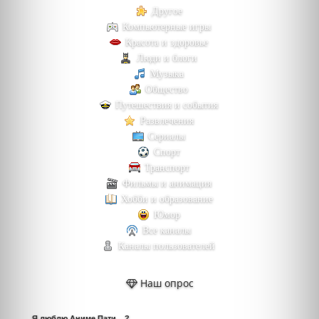
Другое
Компьютерные игры
Красота и здоровье
Люди и блоги
Музыка
Общество
Путешествия и события
Развлечения
Сериалы
Спорт
Транспорт
Фильмы и анимация
Хобби и образование
Юмор
Все каналы
Каналы пользователей
Наш опрос
Я люблю Аниме Пати... ?