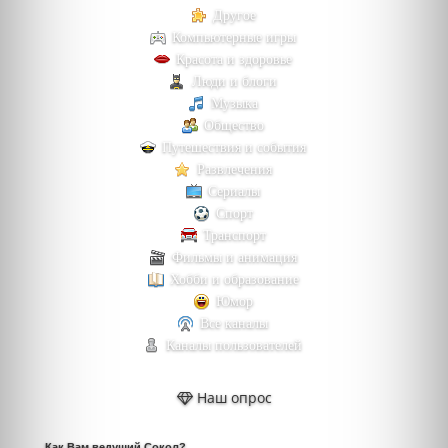
Другое
Компьютерные игры
Красота и здоровье
Люди и блоги
Музыка
Общество
Путешествия и события
Развлечения
Сериалы
Спорт
Транспорт
Фильмы и анимация
Хобби и образование
Юмор
Все каналы
Каналы пользователей
Наш опрос
Как Вам ведущий Сокол?