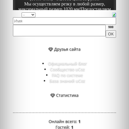
500
Друзья сайта
Официальный блог
Сообщество uCoz
FAQ по системе
База знаний uCoz
Статистика
Онлайн всего:
1
Гостей:
1