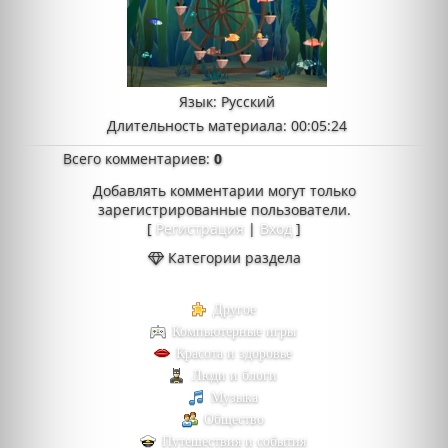
Язык
: Русский
Длительность материала
: 00:05:24
Всего комментариев
:
0
Добавлять комментарии могут только
зарегистрированные пользователи.
[
Регистрация
|
Вход
]
Категории раздела
Другое
Компьютерные игры
Красота и здоровье
Люди и блоги
Музыка
Общество
Путешествия и события