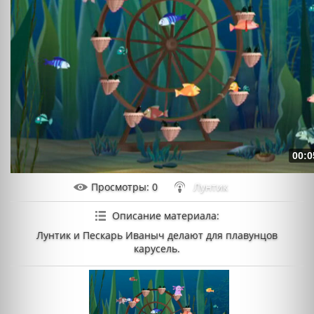
00:0
Просмотры
: 0
Лунтик
Описание материала
:
Лунтик и Пескарь Иваныч делают для плавунцов
карусель.