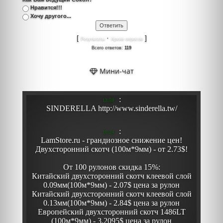
Нравится!!!
Хочу другого...
[
·
]
Результаты
Архив опросов
Всего ответов:
119
Мини-чат