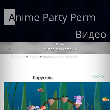
Anime Party Perm
Видео
Видео
Интернет-магазин
Главная
»
Видео
»
Фильмы и анимация
Карусель