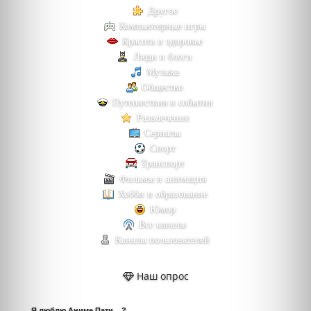
Другое
Компьютерные игры
Красота и здоровье
Люди и блоги
Музыка
Общество
Путешествия и события
Развлечения
Сериалы
Спорт
Транспорт
Фильмы и анимация
Хобби и образование
Юмор
Все каналы
Каналы пользователей
Наш опрос
Я люблю Аниме Пати... ?