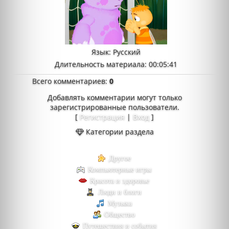
Язык
: Русский
Длительность материала
: 00:05:41
Всего комментариев
:
0
Добавлять комментарии могут только
зарегистрированные пользователи.
[
Регистрация
|
Вход
]
Категории раздела
Другое
Компьютерные игры
Красота и здоровье
Люди и блоги
Музыка
Общество
Путешествия и события