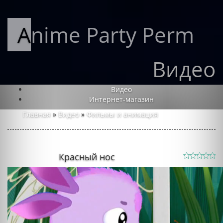
Anime Party Perm
Видео
Видео
Интернет-магазин
Главная
»
Видео
»
Фильмы и анимация
Красный нос